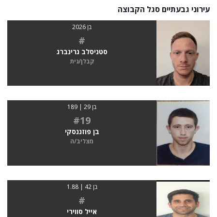
עירוני גבעתיים סגל הקבוצה
בן 2026
#
סטניסלב גרינברג
קבלן/נית
בן 29 | 189
#19
בן פוזננסקי
מצליב/ה
בן 42 | 1.88
#
אייל סווירי