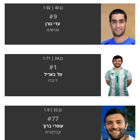
בן 40 | 1.92
#9
עדי גורן
מגיש/ה
בן 34 | 1.71
#1
טל באריל
ליברו
בן 32 | 1.9
#77
עופרי ברוך
קבלן/נית