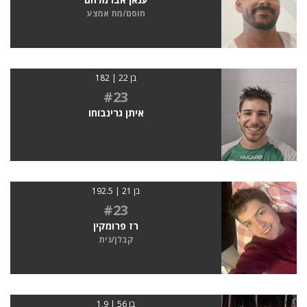
חוסם/מת אמצע
בן 22 | 182
#23
איתן גרינבוחו
בן 21 | 192.5
#23
רז פרומקין
קבלן/נית
בן 56 | 1.9