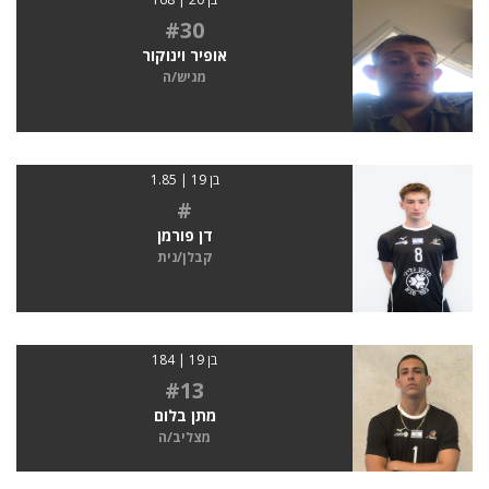
#30
אופיר וינוקור
מגיש/ה
בן 19 | 1.85
#
דן פורמן
קבלן/נית
בן 19 | 184
#13
מתן בלום
מצליב/ה