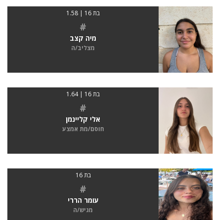
בת 16 | 1.58
#
מיה קצב
מצליב/ה
בת 16 | 1.64
#
אלי קליינמן
חוסם/מת אמצע
בת 16
#
עומר הררי
מגיש/ה