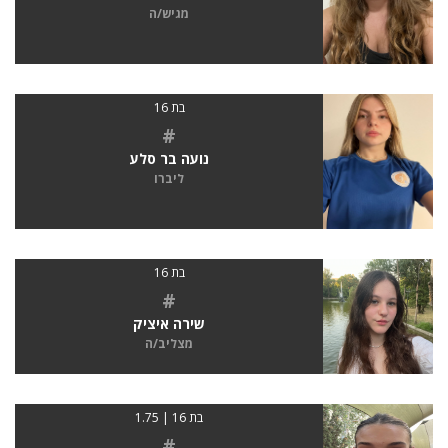
מגיש/ה
בת 16
#
נועה בר סלע
ליברו
בת 16
#
שירה איציק
מצליב/ה
בת 16 | 1.75
#