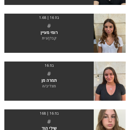
בת 16 | 1.68
#
רומי מעיין
קבלן/נית
בת 16
#
תמרה מן
מצליב/ה
בת 16 | 168
#
שילי הוד