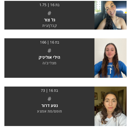
בת 16 | 1.75
#
גל צור
קבלן/נית
בת 16 | 166
#
הילי אוליניק
מצליב/ה
בת 16 | 73
#
נטע דרור
חוסם/מת אמצע