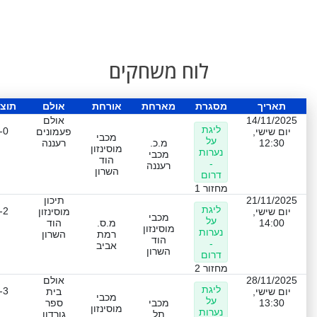
לוח משחקים
תאריך
מסגרת
מארחת
אורחת
אולם
תוצ
14/11/2025
אולם
ליגת
-0
יום שישי,
פעמונים
מכבי
על
12:30
מ.כ.
רעננה
מוסינזון
נערות
מכבי
הוד
-
רעננה
השרון
דרום
מחזור 1
21/11/2025
תיכון
ליגת
-2
יום שישי,
מוסינזון
מכבי
על
14:00
מ.ס.
הוד
מוסינזון
נערות
רמת
השרון
הוד
-
אביב
השרון
דרום
מחזור 2
28/11/2025
אולם
ליגת
-3
יום שישי,
בית
מכבי
על
13:30
מכבי
ספר
מוסינזון
נערות
תל
גורדון