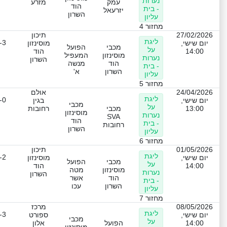
נערות
עמק
מזרע
הוד
- בית
יזרעאל
השרון
עליון
מחזור 4
27/02/2026
תיכון
ליגת
-3
יום שישי,
מוסינזון
מכבי
הפועל
על
14:00
הוד
מוסינזון
המעפיל
נערות
השרון
הוד
מנשה
- בית
השרון
א'
עליון
מחזור 5
24/04/2026
אולם
ליגת
-0
יום שישי,
בגין
מכבי
על
13:00
מכבי
רחובות
מוסינזון
נערות
SVA
הוד
- בית
רחובות
השרון
עליון
מחזור 6
01/05/2026
תיכון
ליגת
-2
יום שישי,
מוסינזון
מכבי
הפועל
על
14:00
הוד
מוסינזון
מטה
נערות
השרון
הוד
אשר
- בית
השרון
עכו
עליון
מחזור 7
08/05/2026
מרכז
ליגת
-3
יום שישי,
ספורט
מכבי
על
14:00
הפועל
אלון