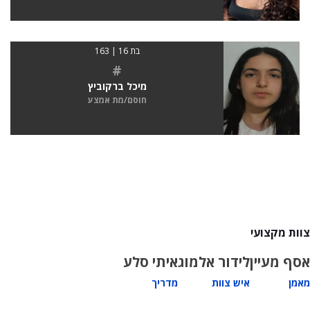
בת 16 | 163
#
מיכל ברקוביץ
חוסם/מת אמצע
צוות מקצועי
אסף מעיין
לידור אלמוג
איתי סלע
מאמן
איש צוות
מדריך