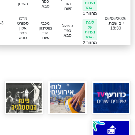
כפר
נערות
הוד
השרון
סבא
- גמר
השרון
מחזור 1
06/06/2026
מרכז
ליגת
-3
יום שבת,
מכבי
ספורט
הפועל
על
18:30
מוסינזון
אלון
כפר
נערות
הוד
כפר
סבא
- גמר
השרון
סבא
מחזור 2