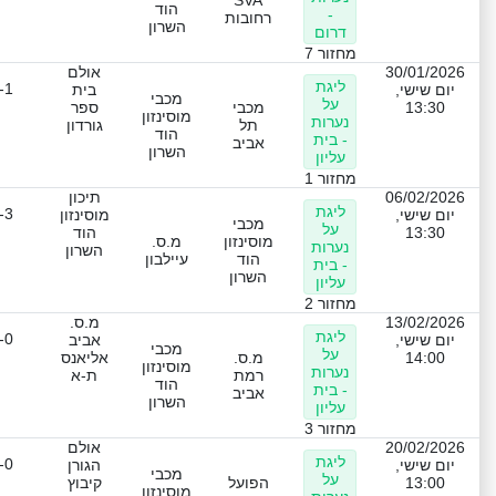
SVA
הוד
-
רחובות
השרון
דרום
מחזור 7
30/01/2026
אולם
ליגת
-1
יום שישי,
בית
מכבי
על
13:30
מכבי
ספר
מוסינזון
נערות
תל
גורדון
הוד
- בית
אביב
השרון
עליון
מחזור 1
06/02/2026
תיכון
ליגת
-3
יום שישי,
מוסינזון
מכבי
על
13:30
הוד
מוסינזון
מ.ס.
נערות
השרון
הוד
עיילבון
- בית
השרון
עליון
מחזור 2
13/02/2026
מ.ס.
ליגת
-0
יום שישי,
אביב
מכבי
על
14:00
מ.ס.
אליאנס
מוסינזון
נערות
רמת
ת-א
הוד
- בית
אביב
השרון
עליון
מחזור 3
20/02/2026
אולם
ליגת
-0
יום שישי,
הגורן
מכבי
על
13:00
הפועל
קיבוץ
מוסינזון