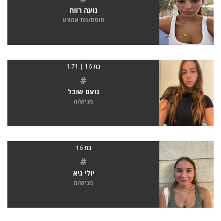
נועה רווח
חוסם/מת אמצע
בת 16 | 1.71
#
נועם שובל
מגיש/ה
בת 16
#
יולי גיא
מגיש/ה