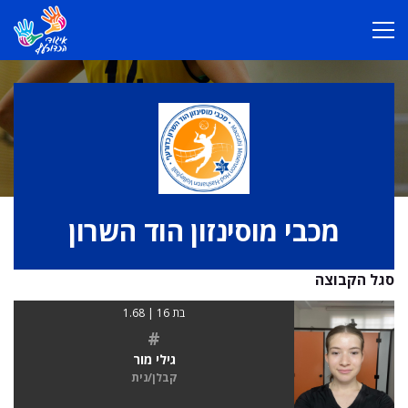
מכבי מוסינזון הוד השרון
סגל הקבוצה
בת 16 | 1.68
#
גילי מור
קבלן/נית