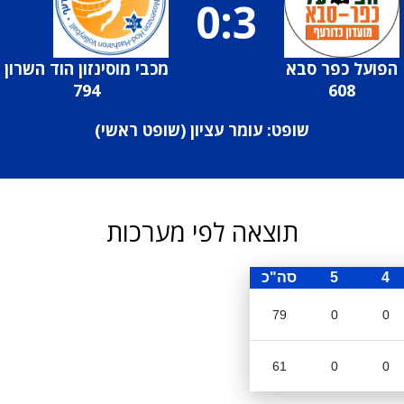
0:3
הפועל כפר סבא
מכבי מוסינזון הוד השרון
794
608
שופט: עומר עציון (
שופט ראשי
)
תוצאה לפי מערכות
4
5
סה"כ
79
0
0
61
0
0