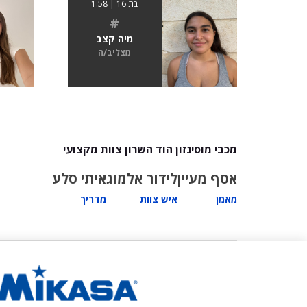
בת 16 | 1.58
#
מיה קצב
מצליב/ה
מכבי מוסינזון הוד השרון צוות מקצועי
אסף מעיין
לידור אלמוג
איתי סלע
מאמן
איש צוות
מדריך