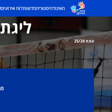
האיגוד
היסטוריה
חדשות
לוח אירועים
ל
ליגת 
עונת 25/26
מר