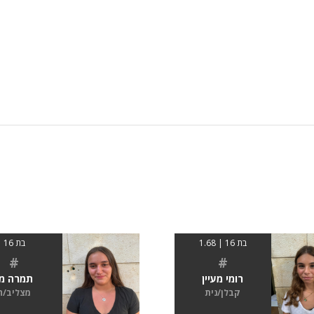
בת 16 | 1.68
בת 16
#
#
רומי מעיין
תמרה מן
קבלן/נית
מצליב/ה