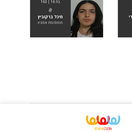
בת 16 | 163
#
י
מיכל ברקוביץ
חוסם/מת אמצע