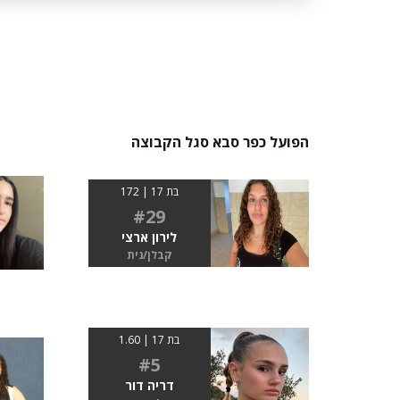
הפועל כפר סבא סגל הקבוצה
בת 17 | 172
#29
לירון ארצי
קבלן/נית
בת 17 | 1.60
#5
דריה דור