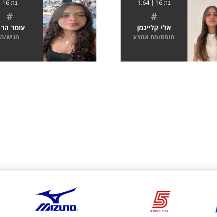
בת 16 | 1.64
בת 16
#
#
אלי קליינמן
עומר הרר
חוסם/מת אמצע
מגיש/ה