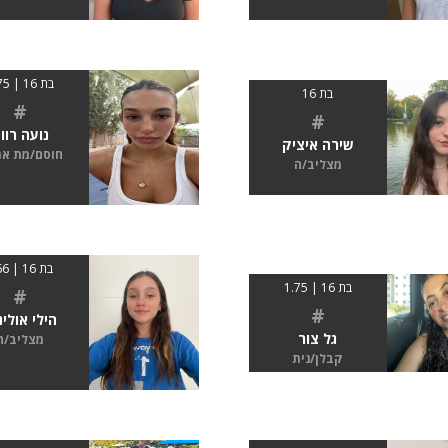
בת 16 | 1.75
בת 16
#
#
נועה רוו
שירה איציק
חוסם/מת א
מצליב/ה
בת 16 | 166
בת 16 | 1.75
#
#
הילי אולינ
גל צור
מצליב/ה
קבלן/נית