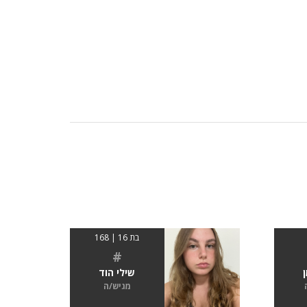
בת 16 | 168
#
שילי הוד
מגיש/ה