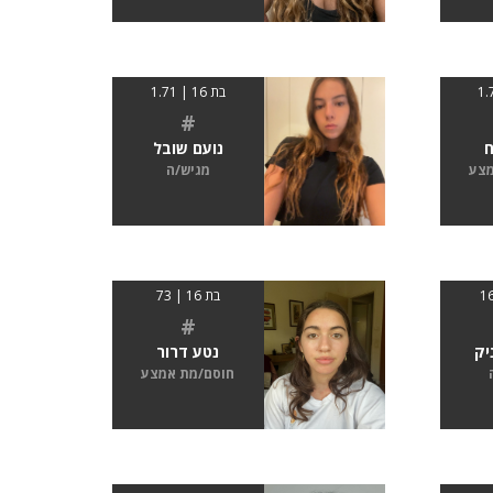
בת 16 | 1.71
#
ח
נועם שובל
מצע
מגיש/ה
בת 16 | 73
#
יק
נטע דרור
חוסם/מת אמצע