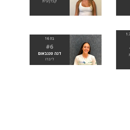
קבלן/נית
בת 16
#6
דנה טננבאום
ליברו