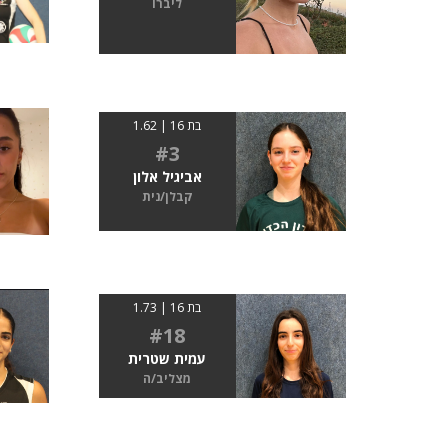
ליברו
בת 16 | 1.62
#3
אביגיל אלון
קבלן/נית
בת 16 | 1.73
#18
עמית שטרית
מצליב/ה