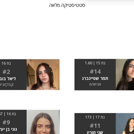
סטטיסטיקה מלאה
בת 15 | 1.60
בת 16
#14
#2
תמר שטיינברג
ליאל בוב
מגיש/ה
קבלן/נית
בת 16 | 167
בת 17 | 173
#9
#11
גוני בן יע
שני חורין