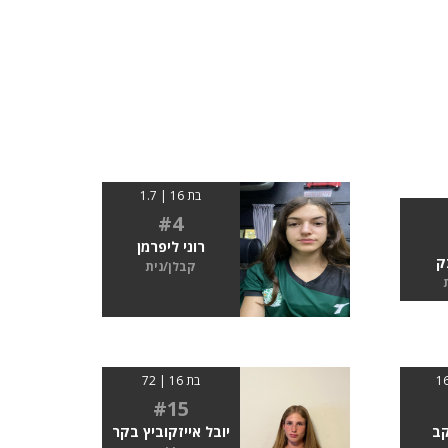
בת 16 | 1.7
#4
רוני ליפרמן
ק
קבלן/נית
בת 16 | 72
#15
קב
יובל אייזקוביץ בקר