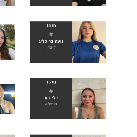
בת 16
#
נועה בר סלע
ליברו
בת 16
#
יולי גיא
מגיש/ה