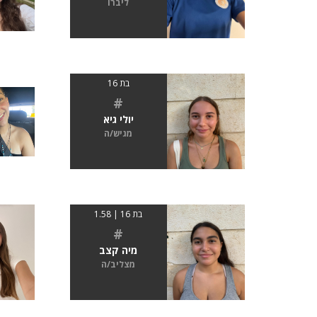
ליברו
בת 16
#
יולי גיא
מגיש/ה
בת 16 | 1.58
#
מיה קצב
מצליב/ה