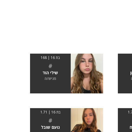
בת 16 | 168
#
שילי הוד
מגיש/ה
בת 16 | 1.71
#
ח
נועם שובל