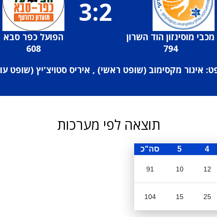
3:2
מכבי מוסינזון הוד השרון
הפועל כפר סבא
608
794
ט: איגור מקסימוב (
שופט ראשי
) , איריס סטויצ'יץ (
שופט עוז
תוצאה לפי מערכות
4
5
סה"כ
91
10
12
104
15
25