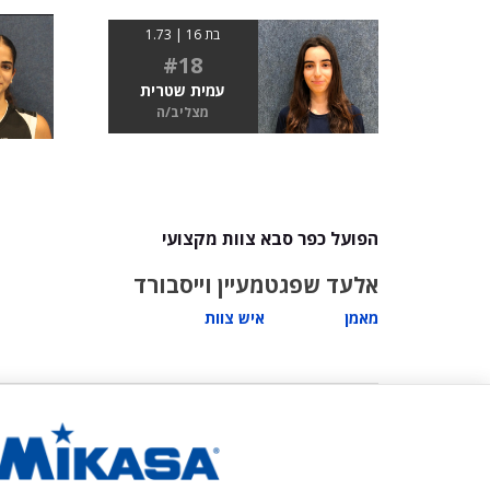
בת 16 | 1.73
#18
עמית שטרית
מצליב/ה
הפועל כפר סבא צוות מקצועי
אלעד שפגט
מעיין וייסבורד
מאמן
איש צוות