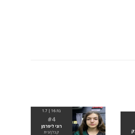
בת 16 | 1.7
#4
רוני ליפרמן
ק
קבלן/נית