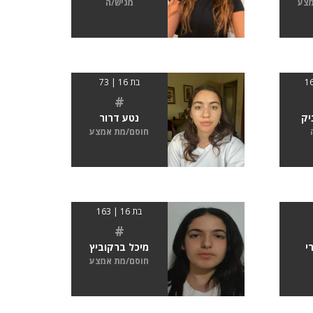
מצע
מגיש/ה
בת 16 | 73
#
יק
נטע דרור
חוסם/מת אמצע
בת 16 | 163
#
י
מיכל ברקוביץ
חוסם/מת אמצע