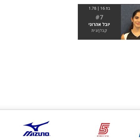
בת 16 | 1.78
#7
יובל אהרוני
קבלן/נית