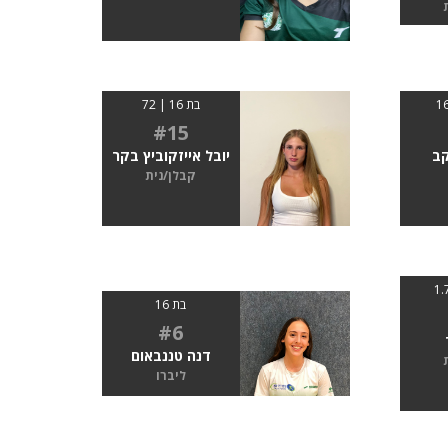
בת 16 | 72
#15
קב
יובל אייזקוביץ בקר
קבלן/נית
בת 16
#6
דנה טננבאום
ליברו