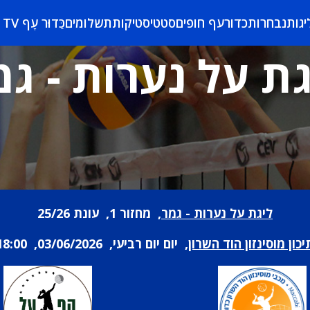
יגות
נבחרות
כדורעף חופים
סטטיסטיקות
תשלומים
כַּדוּר עָף TV
גת על נערות - גמ
ליגת על נערות - גמר
, מחזור 1, עונת 25/26
יכון מוסינזון הוד השרון
, יום יום רביעי, 03/06/2026, 18:00