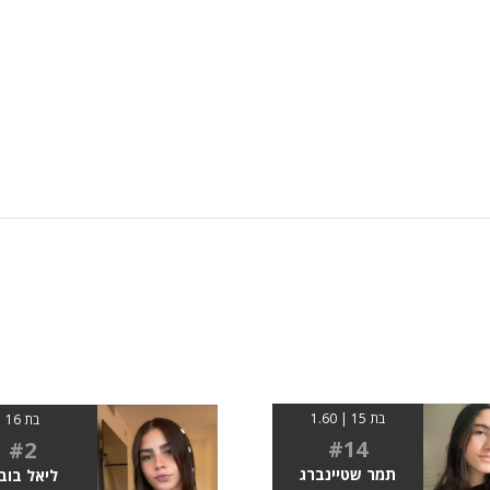
בת 15 | 1.60
בת 16
#14
#2
תמר שטיינברג
ליאל בוב