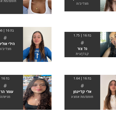
חוסם/מת א
מצליב/ה
בת 16 | 166
בת 16 | 1.75
#
#
הילי אולינ
גל צור
מצליב/ה
קבלן/נית
בת 16 | 1.64
בת 16
#
#
אלי קליינמן
עומר הרר
חוסם/מת אמצע
מגיש/ה