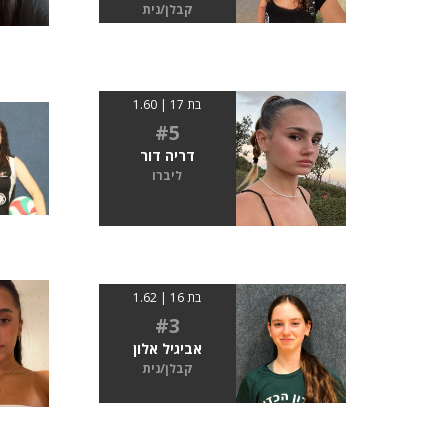
קבלן/נית
בת 17 | 1.60
#5
דריה דור
ליברו
בת 16 | 1.62
#3
אביגיל אלון
קבלן/נית