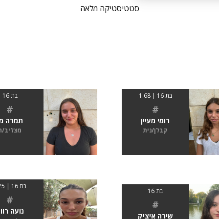
סטטיסטיקה מלאה
בת 16 | 1.68
בת 16
#
#
רומי מעיין
תמרה מן
קבלן/נית
מצליב/ה
בת 16 | 1.75
בת 16
#
#
נועה רוו
שירה איציק