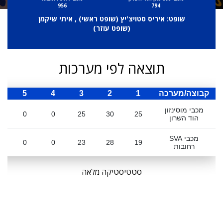
956
794
שופט: איריס סטויצ'יץ (
שופט ראשי
) , איתי שיקמן
(
שופט עוזר
)
תוצאה לפי מערכות
קבוצה/מערכה
1
2
3
4
5
ס
מכבי מוסינזון
0
0
25
30
25
הוד השרון
מכבי SVA
0
0
23
28
19
רחובות
סטטיסטיקה מלאה