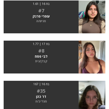
בת 16 | 1.61
#7
עופרי פרנק
מגיש/ה
בת 17 | 1.77
#8
לבי פסח
קבלן/נית
בת 16 | 167
#35
דר כהן
מצליב/ה