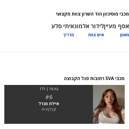
מכבי מוסינזון הוד השרון צוות מקצועי
אסף מעיין
לידור אלמוג
איתי סלע
מאמן
איש צוות
מדריך
מכבי SVA רחובות סגל הקבוצה
בת 16 | 171
#6
איילת מנדל
קבלן/נית