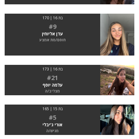
בת 16 | 170
#9
עדן אליוחין
חוסם/מת אמצע
בת 16 | 173
#21
עלמה יוסף
מצליב/ה
בת 15 | 165
#5
אורי ג'יבלי
מגיש/ה