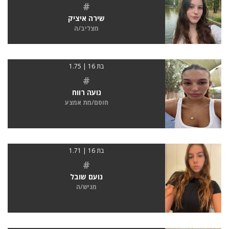
#
שירה איציק
מצליב/ה
בת 16 | 1.75
#
נועה רווח
חוסם/מת אמצע
בת 16 | 1.71
#
נועם שובל
מגיש/ה