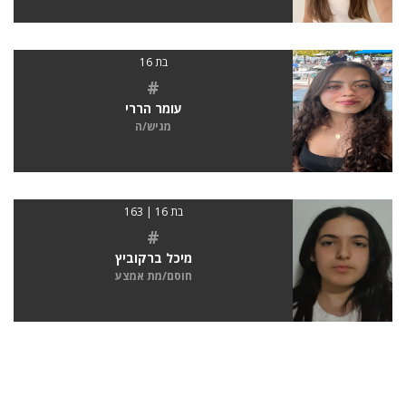
בת 16
#
עומר הררי
מגיש/ה
בת 16 | 163
#
מיכל ברקוביץ
חוסם/מת אמצע