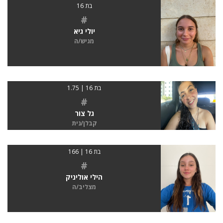
בת 16
#
יולי גיא
מגיש/ה
בת 16 | 1.75
#
גל צור
קבלן/נית
בת 16 | 166
#
הילי אוליניק
מצליב/ה