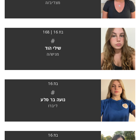
מצליב/ה
בת 16 | 168
#
שילי הוד
מגיש/ה
בת 16
#
נועה בר סלע
ליברו
בת 16