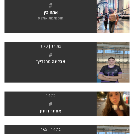
#
אמה כץ
חוסם/מת אמצע
בת 14 | 1.70
#
אבלינה מרנדיץ'
בת 14
#
אסתר רויזין
בת 14 | 165