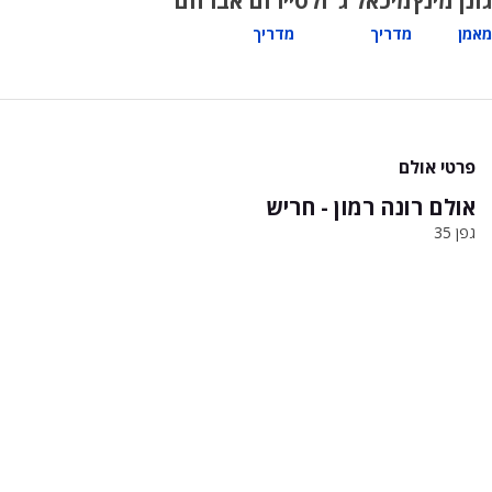
גונן מינץ
מיכאל ג"ולס
יירום אברהם
מאמן
מדריך
מדריך
פרטי אולם
אולם רונה רמון - חריש
גפן 35