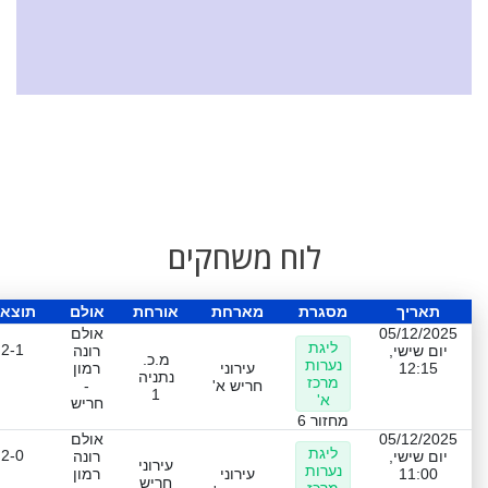
לוח משחקים
תאריך
מסגרת
מארחת
אורחת
אולם
תוצא
05/12/2025
אולם
ליגת
2-1
יום שישי,
רונה
מ.כ.
נערות
12:15
עירוני
רמון
נתניה
מרכז
חריש א'
-
1
א'
חריש
מחזור 6
05/12/2025
אולם
ליגת
2-0
יום שישי,
רונה
עירוני
נערות
11:00
עירוני
רמון
חריש