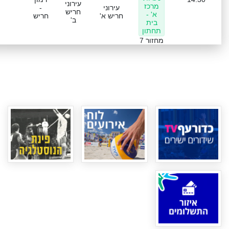
עירוני
מרכז
עירוני
-
חריש
א' -
חריש א'
חריש
ב'
בית
תחתון
מחזור 7