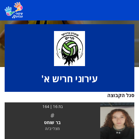
עירוני חריש א'
סגל הקבוצה
בת 16 | 164
#
בר שוחט
מצליב/ה