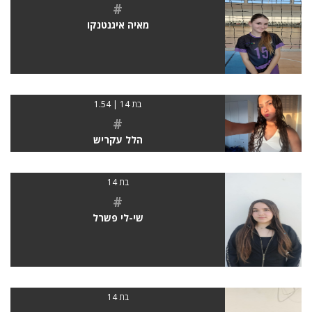
#
מאיה איגנטנקו
בת 14 | 1.54
#
הלל עקריש
בת 14
#
שי-לי פשרל
בת 14