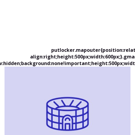
putlocker.mapouter{position:relat
align:right;height:500px;width:600px;}.gm
w:hidden;background:none!important;height:500px;widt