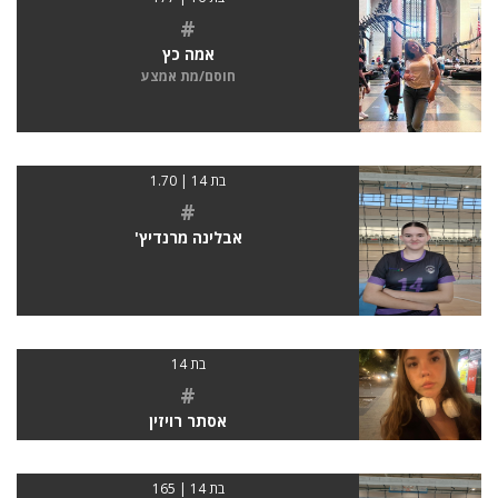
#
אמה כץ
חוסם/מת אמצע
בת 14 | 1.70
#
אבלינה מרנדיץ'
בת 14
#
אסתר רויזין
בת 14 | 165