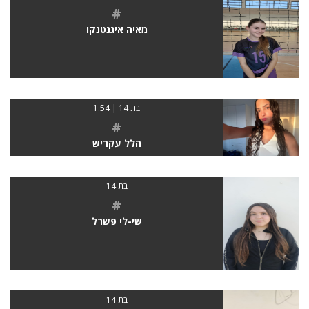
#
מאיה איגנטנקו
בת 14 | 1.54
#
הלל עקריש
בת 14
#
שי-לי פשרל
בת 14