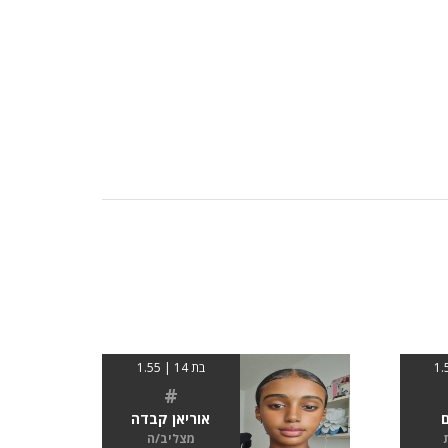
בת 14 | 1.55
#
ם
אוריאן קבדה
מצליב/ה