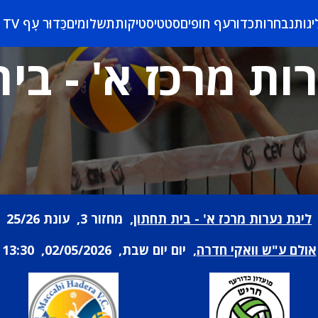
יגות
נבחרות
כדורעף חופים
סטטיסטיקות
תשלומים
כַּדוּר עָף TV
ות מרכז א' - בי
ליגת נערות מרכז א' - בית תחתון
, מחזור 3, עונת 25/26
אולם ע"ש וואקי חדרה
, יום יום שבת, 02/05/2026, 13:30