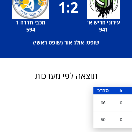
1:2
עירוני חריש א'
מכבי חדרה 1
594
941
שופט: אולג אור (
שופט ראשי
)
תוצאה לפי מערכות
5
סה"כ
66
0
50
0