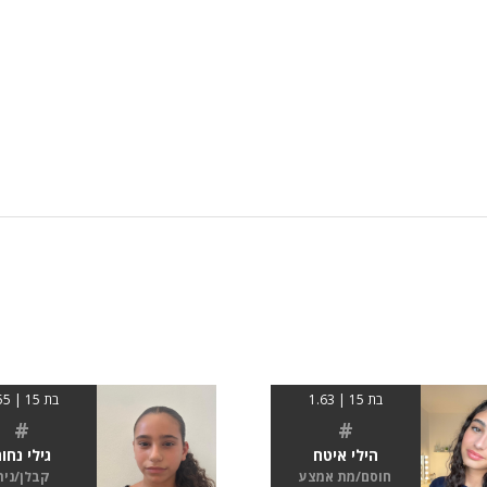
בת 15 | 1.63
בת 15 | 1.55
#
#
הילי איטח
גילי נחו
חוסם/מת אמצע
קבלן/נית