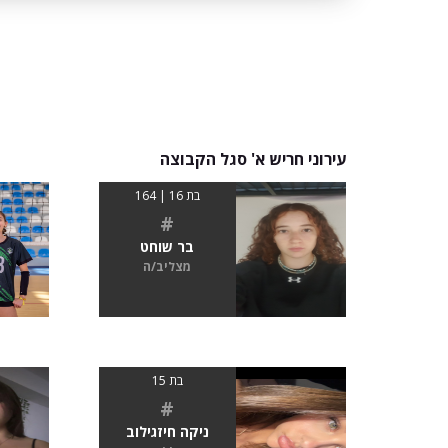
עירוני חריש א' סגל הקבוצה
בת 16 | 164
#
בר שוחט
מצליב/ה
בת 15
#
ניקה חיזגילוב