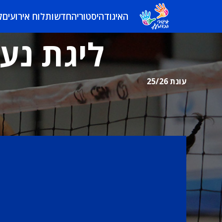
האיגוד
היסטוריה
חדשות
לוח אירועים
ל
ליגת נער
עונת 25/26