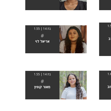
בת 14 | 1.55
#
ב
אריאל לוי
בת 14 | 1.55
#
וב
מאור קופץ