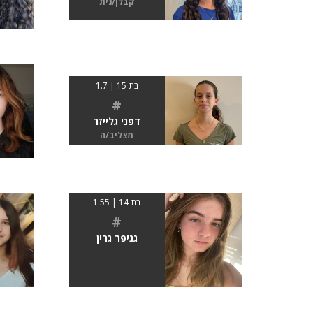
קבלן/נית
בת 15 | 1.7
#
דפני גלייזר
מצליב/ה
בת 14 | 1.55
#
גניפר גרין