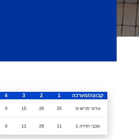
קבוצה/מערכה
1
2
3
4
עירוני חריש א'
25
26
15
0
מכבי חדרה 1
11
28
11
0