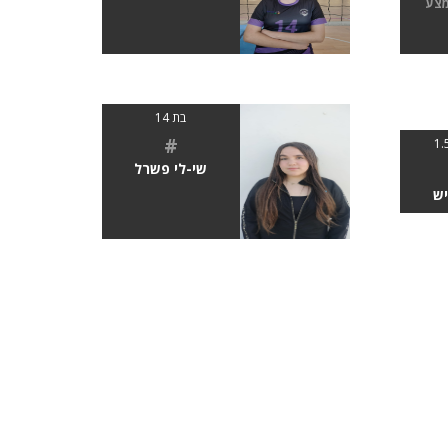
מצע
בת 14
#
שי-לי פשרל
ש