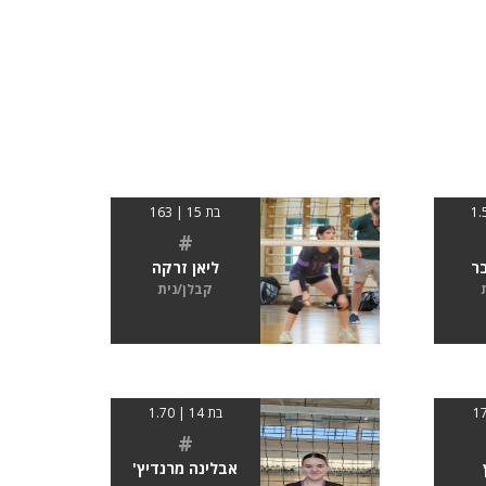
בת 15 | 163
#
בר
ליאן זרקה
קבלן/נית
בת 14 | 1.70
#
אבלינה מרנדיץ'