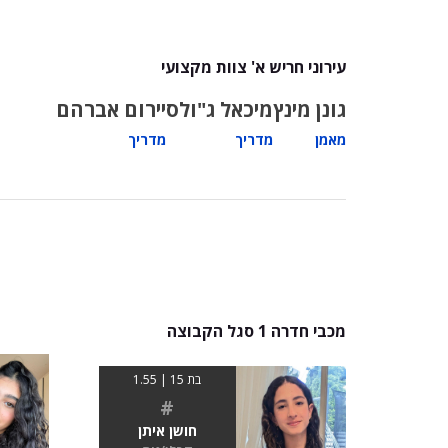
עירוני חריש א' צוות מקצועי
גונן מינץ
מיכאל ג"ולס
יירום אברהם
מאמן
מדריך
מדריך
מכבי חדרה 1 סגל הקבוצה
בת 15 | 1.55
#
חושן איתן