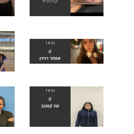
קבלן/נית
בת 14
#
אסתר רויזין
בת 14
#
עוז קטנוב