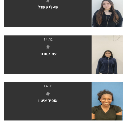
#
שי-לי פשרל
בת 14
#
עוז קטנוב
בת 14
#
אופיר איטיו