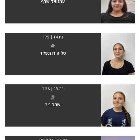
עמנואל שרף
בת 14 | 175
#
טליה רוזנפלד
בת 15 | 1.58
#
שחר ניר