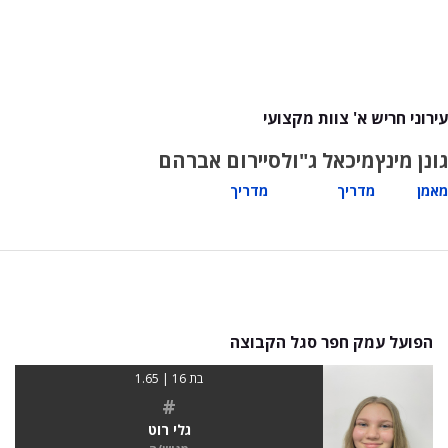
עירוני חריש א' צוות מקצועי
גונן מינץ
מיכאל ג"ולס
יירום אברהם
מאמן
מדריך
מדריך
הפועל עמק חפר סגל הקבוצה
בת 16 | 1.65
#
גלי רוט