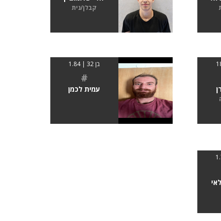
קבלן/נית
בן 32 | 1.84
#
ן
עמית לכמן
לאי