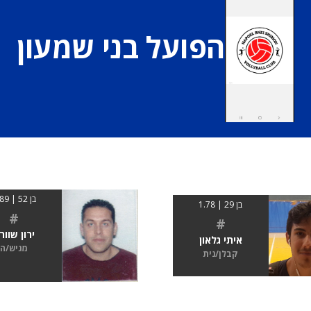
הפועל בני שמעון
בן 52 | 1.89
בן 29 | 1.78
#
#
ירון שוור
איתי גלאון
מגיש/ה
קבלן/נית