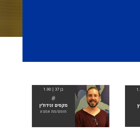
בן 37 | 1.90
#
מקסים זגידולין
ץ
חוסם/מת אמצע