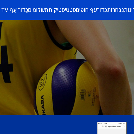
יגות
נבחרות
כדורעף חופים
סטטיסטיקות
תשלומים
כַּדוּר עָף TV