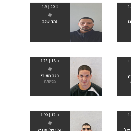
בן 20 | 1.9
#
ו
זהר שגב
בן 18 | 1.73
#
רגב מאירי
ץ
מגיש/ה
בן 17 | 1.90
#
יאל
יהלי שלומוביץ