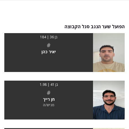
הפועל שער הנגב סגל הקבוצה
בן 36 | 184
#
יאיר כהן
בן 41 | 1.98
#
חן רייך
מגיש/ה