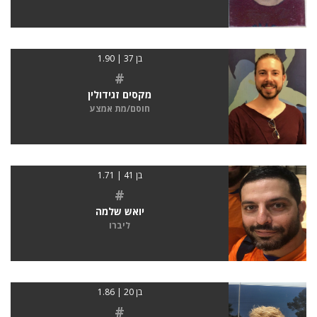
בן 37 | 1.90
#
מקסים זגידולין
חוסם/מת אמצע
בן 41 | 1.71
#
יואש שלמה
ליברו
בן 20 | 1.86
#