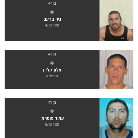
בן 44
#
ניר ברעם
מצליב/ה
בן 41
#
אלון קליין
מגיש/ה
בן 41
#
עמיר פוטרמן
מצליב/ה