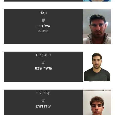
בן 40
#
אייל רבין
מגיש/ה
בן 41 | 182
#
אלעד שבת
בן 18 | 1.8
#
עידו דותן