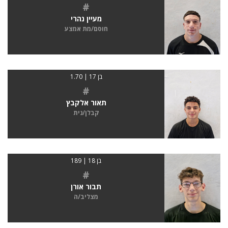
#
מעיין נהרי
חוסם/מת אמצע
בן 17 | 1.70
#
תאור אלקבץ
קבלן/נית
בן 18 | 189
#
תבור אורן
מצליב/ה