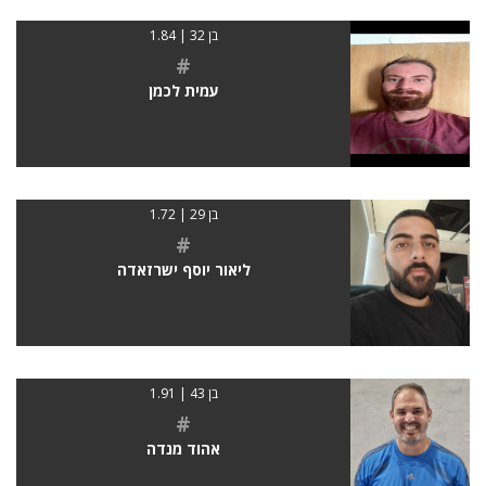
בן 32 | 1.84
#
עמית לכמן
בן 29 | 1.72
#
ליאור יוסף ישרזאדה
בן 43 | 1.91
#
אהוד מנדה