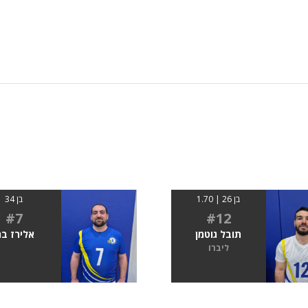
בן 26 | 1.70
בן 34
#7
#12
תובל גוטמן
אלירז בר
ליברו