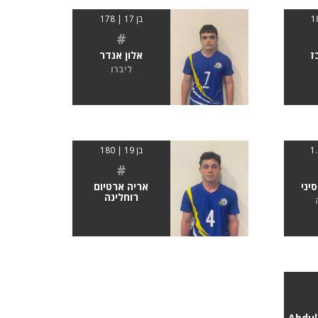
בן 17 | 178
#
ז
אלון אנדר
ליברו
בן 19 | 180
#
סיני
אריה ארטיום
רוחלינה
Abdul