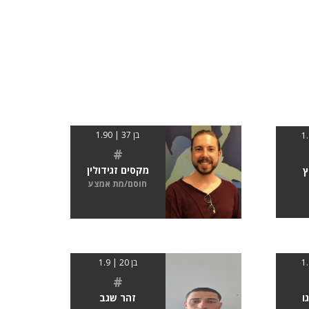
בן 37 | 1.90
#
מקסים זגידולין
ץ
חוסם/מת אמצע
בן 20 | 1.9
#
ו
זהר שגב