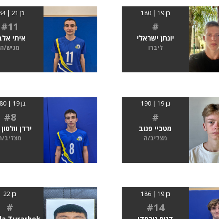
בן 19 | 180
בן 21 | 184
#11
#
יונתן ישראלי
איתי אלב
ליברו
מגיש/ה
בן 19 | 190
בן 19 | 1.80
#8
#
מטביי פנוב
ירדן וולטון 
מצליב/ה
מצליב/ה
בן 19 | 186
בן 22
#
#14
דניס גורסקי
la Turarbek