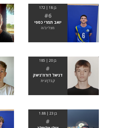
בן 18 | 172
#6
יואב תמרי כספי
מצליב/ה
בן 20 | 185
#
דניאל דורוז'ניאק
קבלן/נית
בן 23 | 1.88
#
אילן אלימלך