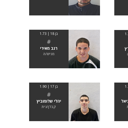
בן 18 | 1.73
#
רגב מאירי
ץ
מגיש/ה
בן 17 | 1.90
#
יאל
יהלי שלומוביץ
קבלן/נית