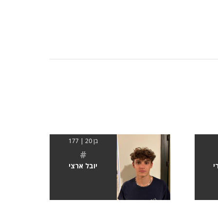
בן 20 | 177
#
י
יובל ארצי