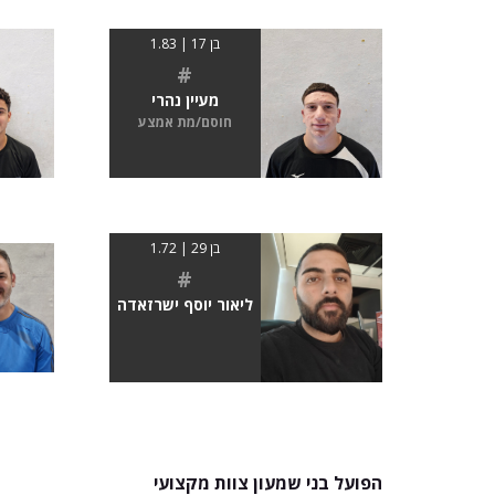
בן 17 | 1.83
#
מעיין נהרי
חוסם/מת אמצע
בן 29 | 1.72
#
ליאור יוסף ישרזאדה
הפועל בני שמעון צוות מקצועי