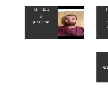
בן 32 | 1.84
#
ן
עמית לכמן
לאי