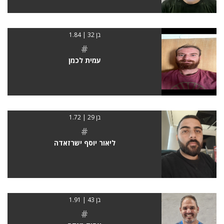
בן 32 | 1.84
#
עמית לכמן
בן 29 | 1.72
#
ליאור יוסף ישרזאדה
בן 43 | 1.91
#