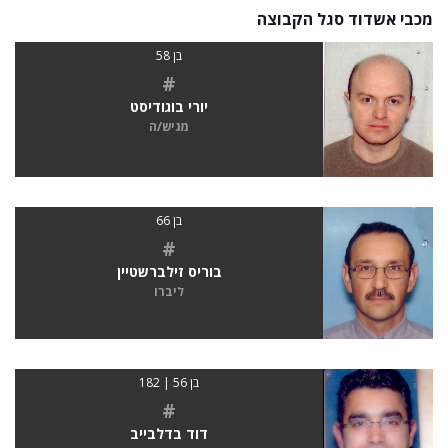
מכבי אשדוד סגל הקבוצה
בן 58
#
יורי בוגודיסט
מגיש/ה
בן 66
#
בוריס זילברשטיין
ליברו
בן 56 | 182
#
דוד בדלבייב