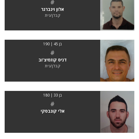
#
אלון וינברגר
קבלן/נית
בן 45 | 190
#
דניס קוזמיצ'וב
קבלן/נית
בן 33 | 180
#
אלי קונבסקי