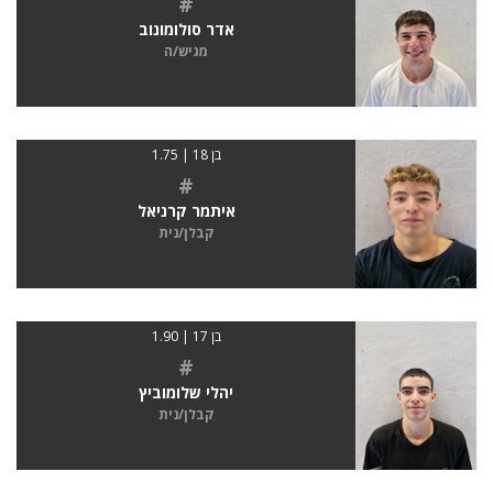
#
אדר סולומונוב
מגיש/ה
בן 18 | 1.75
#
איתמר קרניאל
קבלן/נית
בן 17 | 1.90
#
יהלי שלומוביץ
קבלן/נית