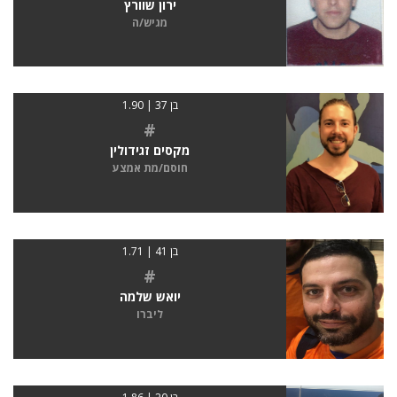
ירון שוורץ
מגיש/ה
בן 37 | 1.90
#
מקסים זגידולין
חוסם/מת אמצע
בן 41 | 1.71
#
יואש שלמה
ליברו