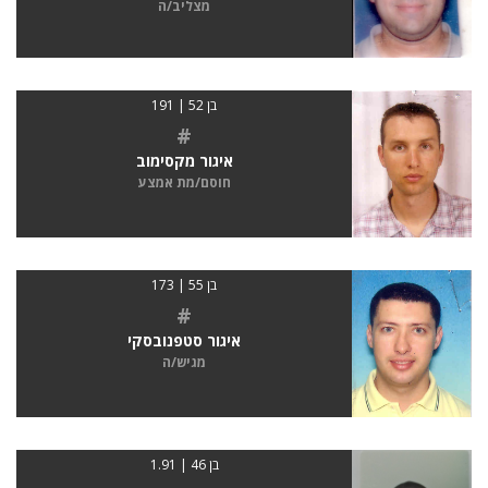
מצליב/ה
בן 52 | 191
#
איגור מקסימוב
חוסם/מת אמצע
בן 55 | 173
#
איגור סטפנובסקי
מגיש/ה
בן 46 | 1.91