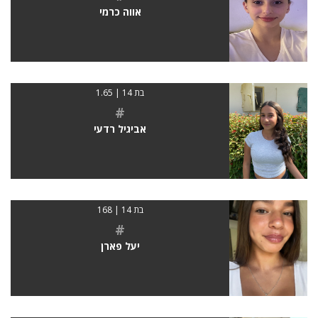
אווה כרמי
בת 14 | 1.65
#
אביגיל רדעי
בת 14 | 168
#
יעל פארן