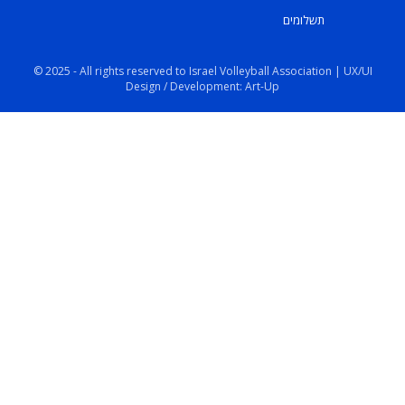
תשלומים
© 2025 - All rights reserved to Israel Volleyball Association | UX/UI
Design / Development: Art-Up