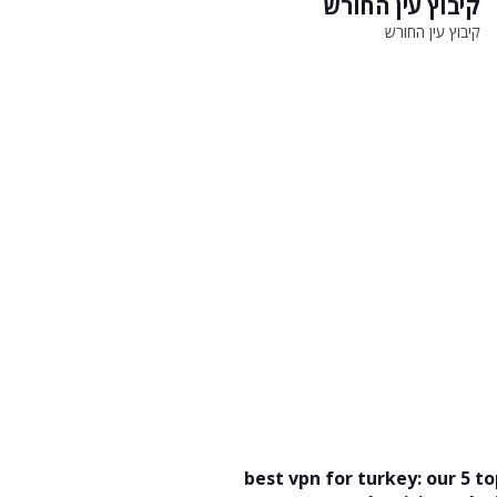
קיבוץ עין החורש
קיבוץ עין החורש
best vpn for turkey: our 5 t