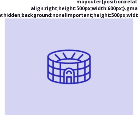
.mapouter{position:relat
align:right;height:500px;width:600px;}.gm
w:hidden;background:none!important;height:500px;widt