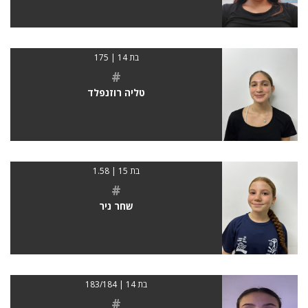
בת 14 | 175
#
טליה רוזנפלד
בת 15 | 1.58
#
שחר ניר
בת 14 | 183/184
#