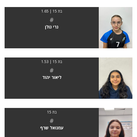
בת 15 | 1.65
#
נרי גולן
בת 15 | 1.53
#
ליאור יהוד
בת 15
#
עמנואל שרף