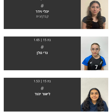
#
יהלי וידר
קבלן/נית
בת 15 | 1.65
#
נרי גולן
בת 15 | 1.53
#
ליאור יהוד