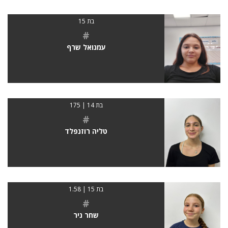
בת 15
#
עמנואל שרף
בת 14 | 175
#
טליה רוזנפלד
בת 15 | 1.58
#
שחר ניר