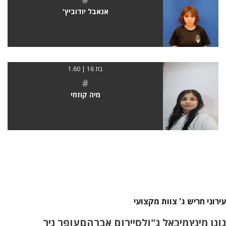
אנאבל יודוביץ'
בת 16 | 1.60
#
מיה קוזחי
עירוני חריש ג' צוות מקצועי
גונן מינץ
מיכאל ג"ולס
יירום אברהם
עופר ניר