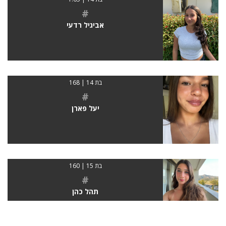
#
אביגיל רדעי
בת 14 | 168
#
יעל פארן
בת 15 | 160
#
תהל כהן