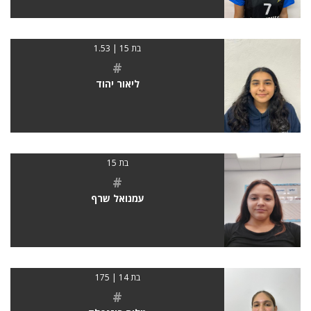
בת 15 | 1.53
#
ליאור יהוד
בת 15
#
עמנואל שרף
בת 14 | 175
#