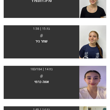
טליה רוזנפלד
בת 15 | 1.58
#
שחר ניר
בת 14 | 183/184
#
אווה כרמי
בת 14 | 1.65