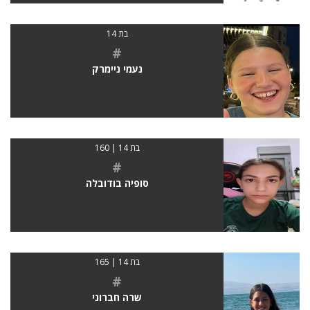
בת 14
#
נעמי ניימרק
בת 14 | 160
#
סופיה בודובלה
בת 14 | 165
#
שרה חברוני