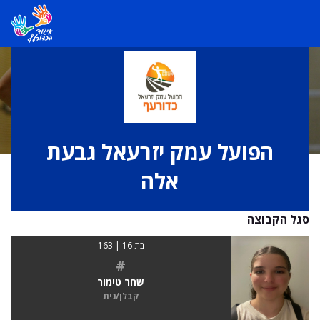
הפועל עמק יזרעאל גבעת
אלה
סגל הקבוצה
בת 16 | 163
#
שחר טימור
קבלן/נית