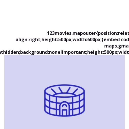
123movies.mapouter{position:relat
align:right;height:500px;width:600px;}embed co
maps.gma
w:hidden;background:none!important;height:500px;widt