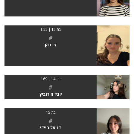
בת 15 | 1.55
#
זיו כהן
בת 14 | 169
#
יובל הורוביץ
בת 15
#
דניאל היידי