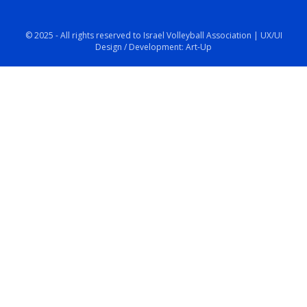
© 2025 - All rights reserved to Israel Volleyball Association | UX/UI
Design / Development: Art-Up