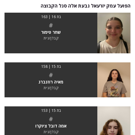
הפועל עמק יזרעאל גבעת אלה סגל הקבוצה
בת 16 | 163
#
שחר טימור
קבלן/נית
בת 15 | 158
#
מאיה רוזנברג
קבלן/נית
בת 15 | 153
#
אמה דובל ציוקרו
קבלן/נית