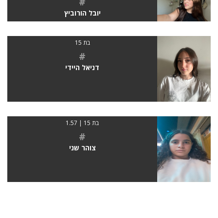
#
יובל הורוביץ
בת 15
#
דניאל היידי
בת 15 | 1.57
#
צוהר שני