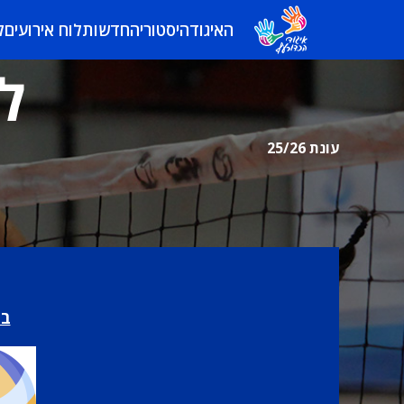
האיגוד
היסטוריה
חדשות
לוח אירועים
ל
לי
עונת 25/26
בי