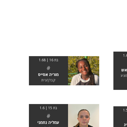
בת 16 | 1.68
#
אש
מוריה אסייס
מצע
קבלן/נית
בת 15 | 1.6
#
עמליה נחמני
ג