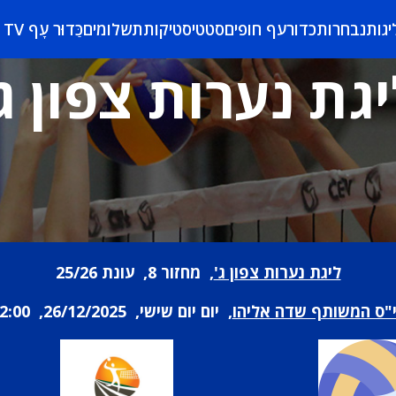
יגות
נבחרות
כדורעף חופים
סטטיסטיקות
תשלומים
כַּדוּר עָף TV
גת נערות צפון ג
ליגת נערות צפון ג'
, מחזור 8, עונת 25/26
"ס המשותף שדה אליהו
, יום יום שישי, 26/12/2025, 12:00