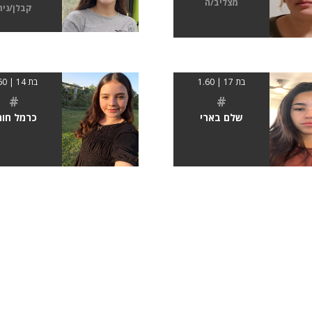
מצליב/ה
קבלן/נית
בת 17 | 1.60
בת 14 | 1.60
#
#
שלם בארי
כרמל חורי