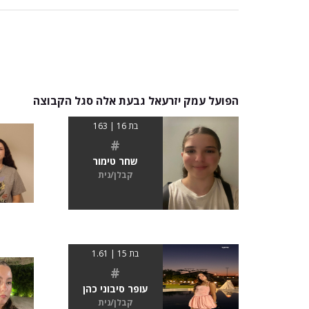
הפועל עמק יזרעאל גבעת אלה סגל הקבוצה
בת 16 | 163
#
שחר טימור
קבלן/נית
בת 15 | 1.61
#
עופר סיבוני כהן
קבלן/נית