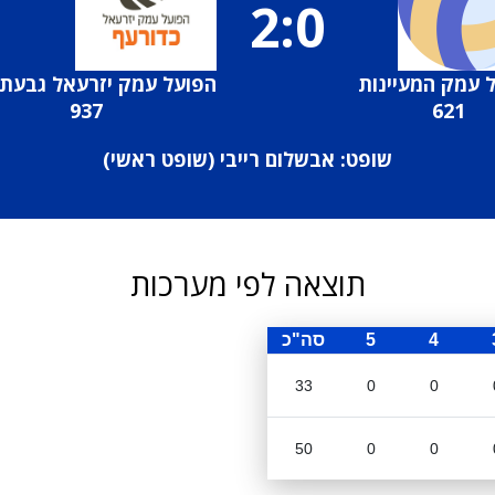
2:0
 עמק המעיינות
הפועל עמק יזרעאל גבעת
937
621
שופט: אבשלום רייבי (
שופט ראשי
)
תוצאה לפי מערכות
4
5
סה"כ
33
0
0
50
0
0