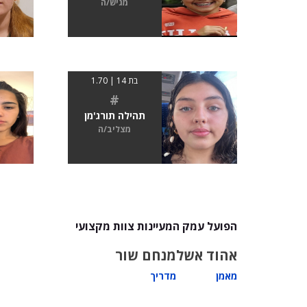
מגיש/ה
בת 14 | 1.70
#
תהילה תורג'מן
מצליב/ה
הפועל עמק המעיינות צוות מקצועי
אהוד אשל
מנחם שור
מאמן
מדריך