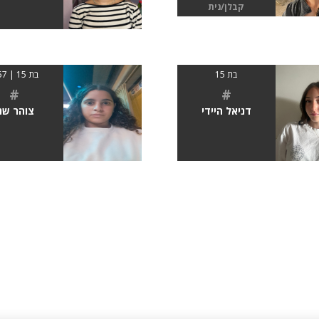
קבלן/נית
בת 15
בת 15 | 1.57
#
#
דניאל היידי
צוהר שנ