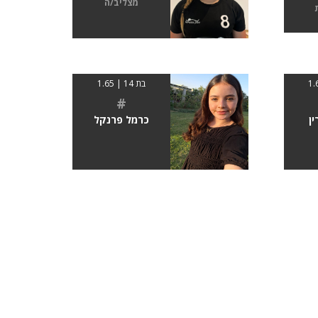
מצליב/ה
בת 14 | 1.65
#
ן
כרמל פרנקל