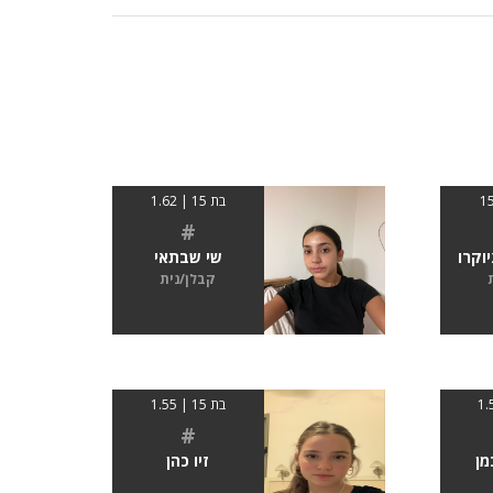
בת 15 | 1.62
#
וקרו
שי שבתאי
קבלן/נית
בת 15 | 1.55
#
מן
זיו כהן