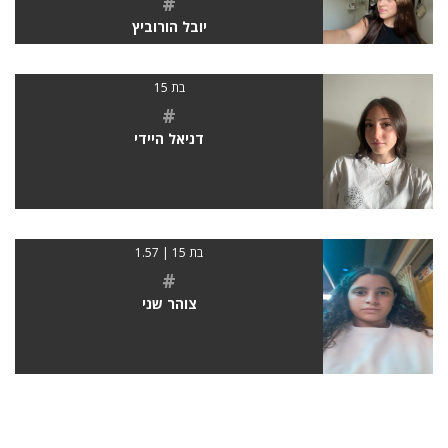
#
יובל הורוביץ
בת 15
#
דניאל היידי
בת 15 | 1.57
#
צוהר שני