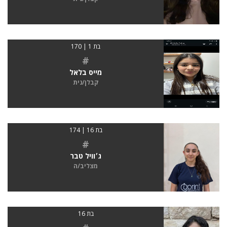
בת 1 | 170
#
מייס בלאל
קבלן/נית
בת 16 | 174
#
ג׳וויל טבר
מצליב/ה
בת 16