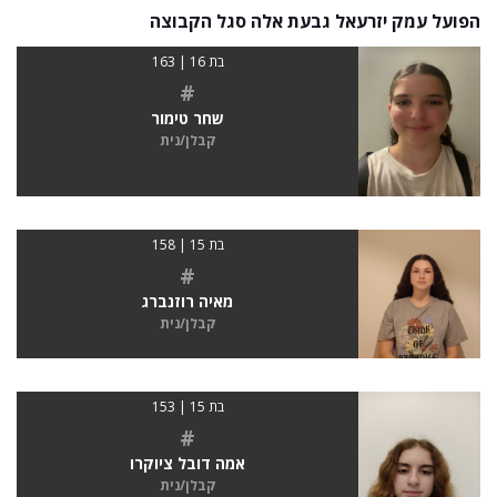
הפועל עמק יזרעאל גבעת אלה סגל הקבוצה
בת 16 | 163
#
שחר טימור
קבלן/נית
בת 15 | 158
#
מאיה רוזנברג
קבלן/נית
בת 15 | 153
#
אמה דובל ציוקרו
קבלן/נית