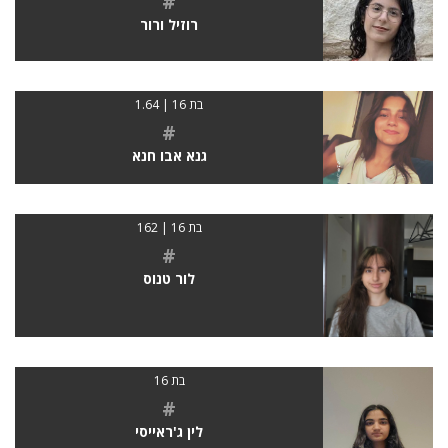
#
רוזיל ורור
בת 16 | 1.64
#
גנא אבו חנא
בת 16 | 162
#
לור טנוס
בת 16
#
לין ג'ראייסי