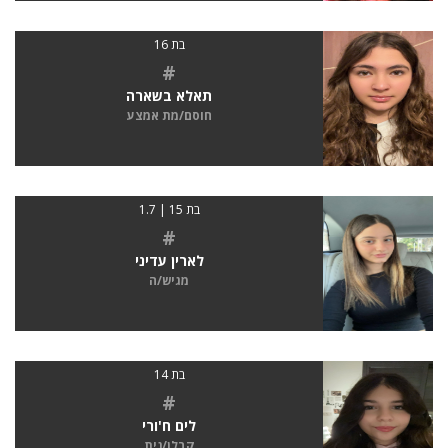
בת 16
#
תאלא בשארה
חוסם/מת אמצע
בת 15 | 1.7
#
לארין עדיני
מגיש/ה
בת 14
#
לים ח'ורי
קבלן/נית