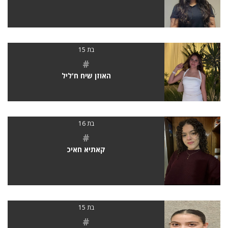
בת 15
#
האוזן שיח ח'ליל
בת 16
#
קאתיא חאיכ
בת 15
#