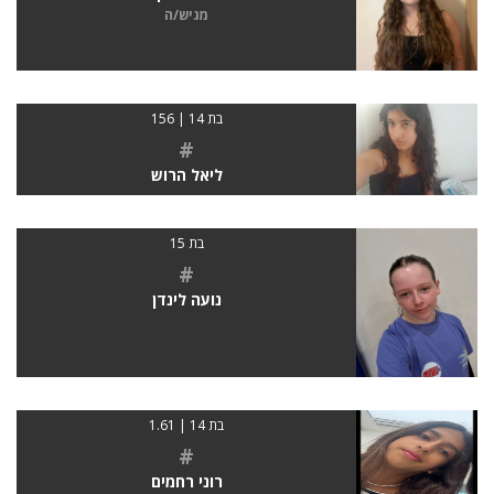
מגיש/ה
בת 14 | 156
#
ליאל הרוש
בת 15
#
נועה לינדן
בת 14 | 1.61
#
רוני רחמים