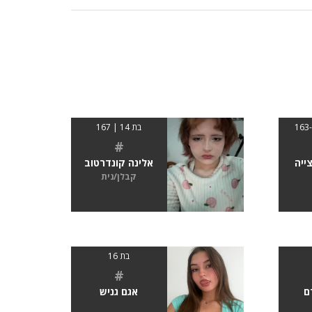
בת 14 | 167
#
ייה
אלינה קונדרטוב
קבלן/נית
בת 16
#
ם
אגם גניש