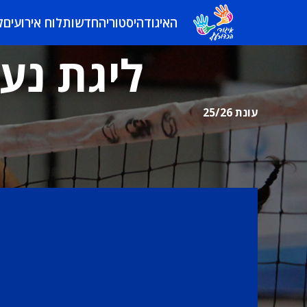
האיגוד
היסטוריה
חדשות
לוח אירועים
ל
ליגת נער
עונת 25/26