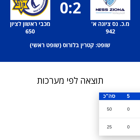
0:2
מ.כ. נס ציונה א'
מכבי ראשון לציון
650
942
שופט: קטרין בלורוס (
שופט ראשי
)
תוצאה לפי מערכות
5
סה"כ
50
0
25
0