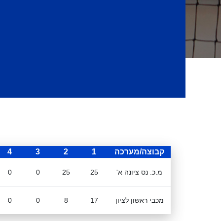
קבוצה/מערכה
1
2
3
4
מ.כ. נס ציונה א'
25
25
0
0
מכבי ראשון לציון
17
8
0
0