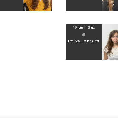
בת 13 | 164cm
#
אליזבת איוושצ׳נקו