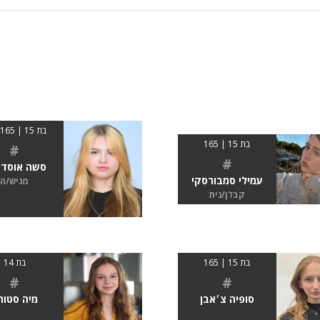
בת 15 | 163-165
בת 15 | 165
#
#
סשה אוסדצ
עמילי סמבורסקי
מגיש/ה
קבלן/נית
בת 15 | 165
בת 14
#
#
סופיה צ׳אבן
מיה סטור