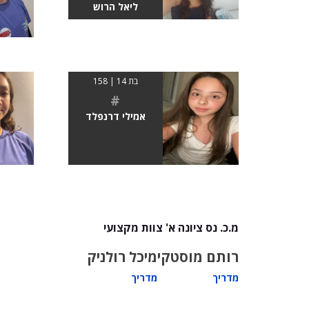
ליאל הרוש
בת 14 | 158
#
אמילי דרנפלד
מ.כ. נס ציונה א' צוות מקצועי
רותם מוסטקי
מיכל רולניק
מדריך
מדריך