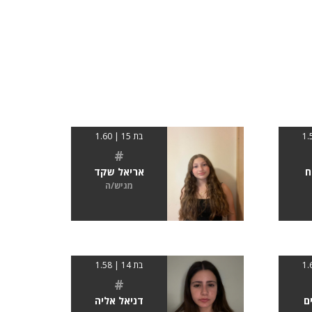
בת 15 | 1.60
#
ח
אריאל שקד
מגיש/ה
בת 14 | 1.58
#
ם
דניאל אליה