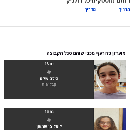
רותם מוסטקי
מיכל רולניק
מדריך
מדריך
מועדון כדורעף מכבי שוהם סגל הקבוצה
בת 18
#
הילה שקט
קבלן/נית
בת 16
#
ליאל בן שמעון