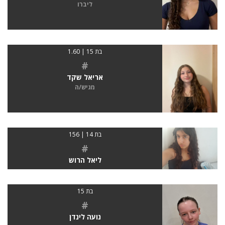
ליברו
בת 15 | 1.60
#
אריאל שקד
מגיש/ה
בת 14 | 156
#
ליאל הרוש
בת 15
#
נועה לינדן