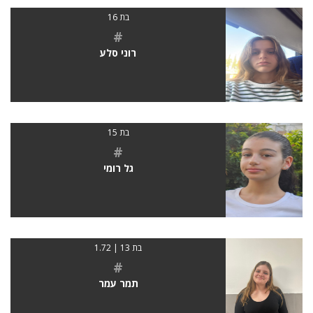
בת 16
#
רוני סלע
בת 15
#
גל רומי
בת 13 | 1.72
#
תמר עמר