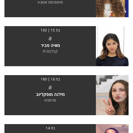
חוסם/מת אמצע
בת 15 | 163
#
מאיה סביר
קבלן/נית
בת 16 | 160
#
מילנה מוסקליוב
מגיש/ה
בת 14