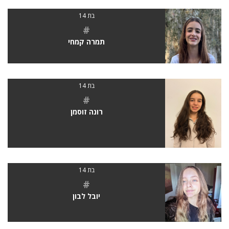
בת 14
#
תמרה קמחי
בת 14
#
רונה זוסמן
בת 14
#
יובל לבון