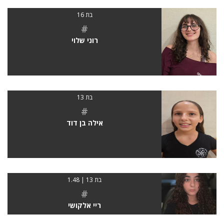
בת 16
#
רוני שלוי
בת 13
#
אילה בן דוד
בת 13 | 1.48
#
ריי אלקושי