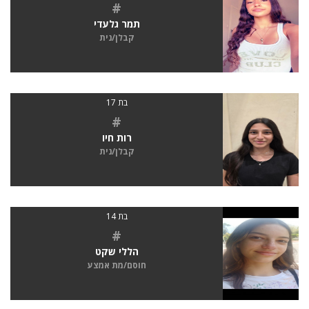
#
תמר גלעדי
קבלן/נית
בת 17
#
רות חיו
קבלן/נית
בת 14
#
הללי שקט
חוסם/מת אמצע