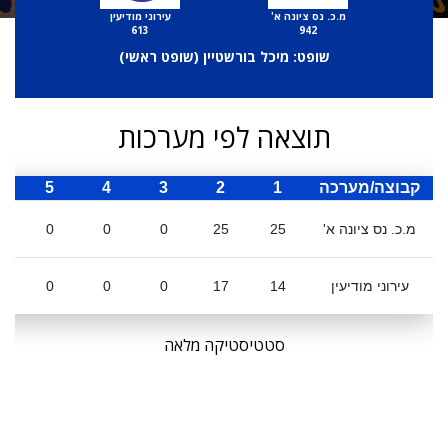
מ.כ. נס ציונה א'
עירוני מודיעין
613
942
שופט: מיכל בורשטיין (
שופט ראשי
)
תוצאה לפי מערכות
קבוצה/מערכה
1
2
3
4
5
ס
מ.כ. נס ציונה א'
25
25
0
0
0
עירוני מודיעין
14
17
0
0
0
סטטיסטיקה מלאה