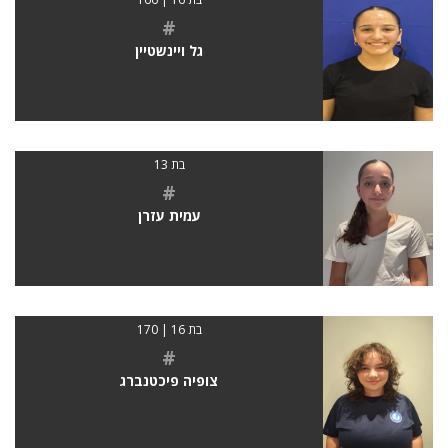
#
גל ויינשטיין
בת 13
#
עמית עזרן
בת 16 | 170
#
צופיה פיכטנברג