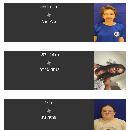
בת 13 | 166
#
טלי סגל
בת 16 | 1.57
#
שחר אברה
בת 14
#
עמית גת