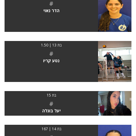
#
הדר נאוי
בת 13 | 1.50
#
נטע קריו
בת 15
#
יעל בוגלה
בת 14 | 167