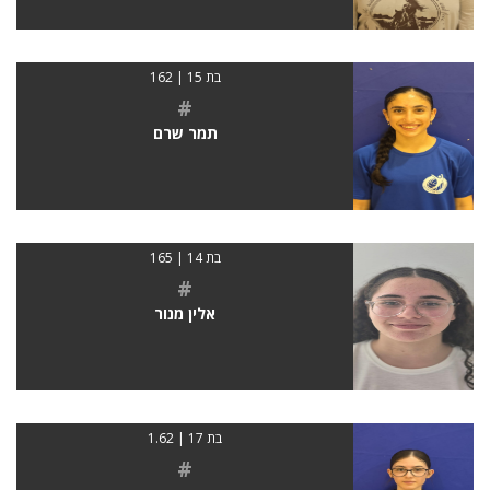
בת 15 | 162
#
תמר שרם
בת 14 | 165
#
אלין מנור
בת 17 | 1.62
#