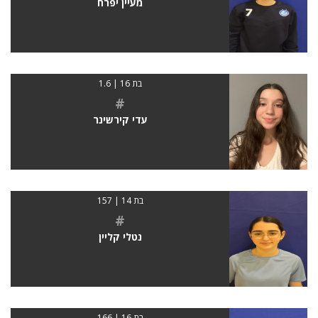
מעיין יפרח
בת 16 | 1.6
#
עדי קירשינר
בת 14 | 157
#
נטלי קליין
בת 16 | 166