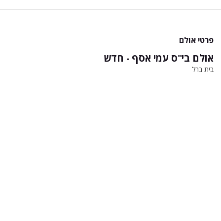
פרטי אולם
אולם בי"ס עמי אסף - חדש
בית ברל