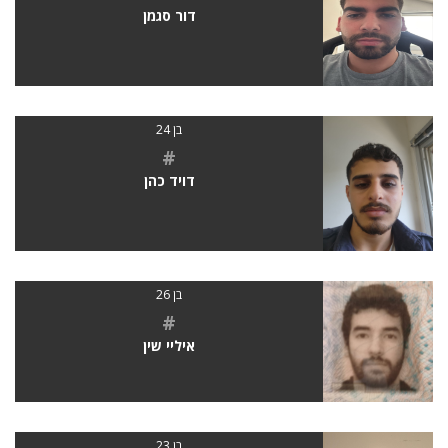
דור סגמן
בן 24
#
דויד כהן
בן 26
#
איליי שין
בן 23