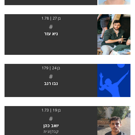
בן 27 | 1.78
#
גיא עזר
בן 24 | 179
#
נבו רגב
בן 19 | 1.73
#
יואב כהן
קבלן/נית