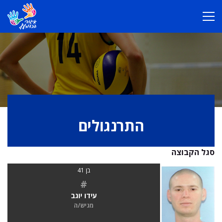
התרנגולים
סגל הקבוצה
בן 41
#
עידו יוגב
מגיש/ה