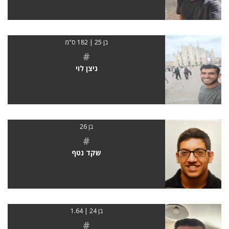
בן 25 | 182 ס"מ
#
ניצן לוי
בן 26
#
שקד נטף
בן 24 | 1.64
#