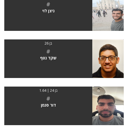
#
ניצן לוי
בן 26
#
שקד נטף
בן 24 | 1.64
#
דור סגמן