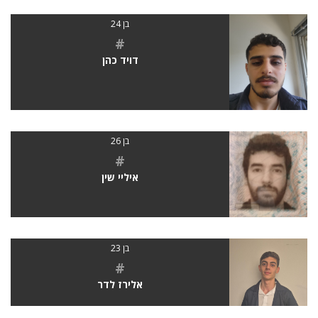
בן 24
#
דויד כהן
בן 26
#
איליי שין
בן 23
#
אלירז לדר