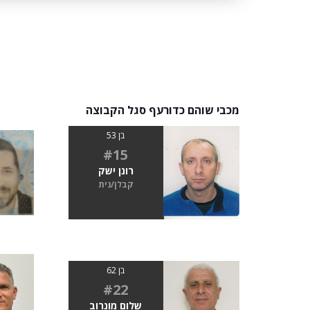
מכבי שוהם כדורעף סגל הקבוצה
בן 53
#15
רונן ישק
קבלן/נית
בן 62
#22
שלום מונרוב