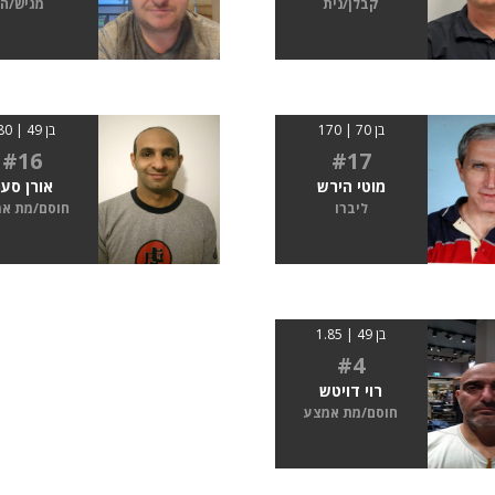
קבלן/נית
מגיש/ה
בן 70 | 170
בן 49 | 180
#16
#17
מוטי הירש
אורן סע
ליברו
חוסם/מת א
בן 49 | 1.85
#4
רוי דויטש
חוסם/מת אמצע