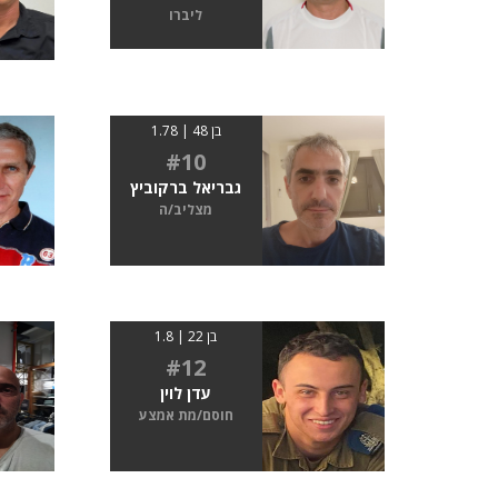
ליברו
בן 48 | 1.78
#10
גבריאל ברקוביץ
מצליב/ה
בן 22 | 1.8
#12
עדן לוין
חוסם/מת אמצע