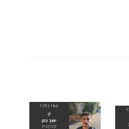
בן 19 | 1.73
#
יואב כהן
קבלן/נית