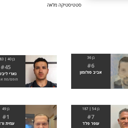
סטטיסטיקה מלאה
בן 36
בן 40 | 1.83
#6
#45
אביב סולומון
גארי ליבש
חוסם/מת א
בן 54 | 187
בן 49
#1
#7
עופר פלד
עמית ורד