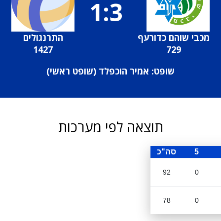
1:3
מכבי שוהם כדורעף
התרנגולים
1427
729
שופט: אמיר הוכפלד (
שופט ראשי
)
תוצאה לפי מערכות
5
סה"כ
92
0
78
0