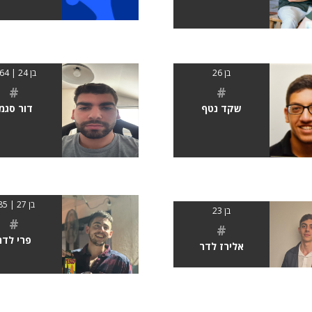
בן 26
בן 24 | 1.64
#
#
שקד נטף
דור סגמן
בן 27 | 185
בן 23
#
#
פרי לדר
אלירז לדר