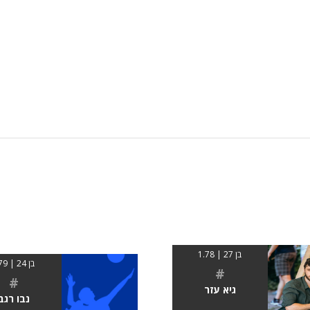
בן 27 | 1.78
בן 24 | 179
#
#
גיא עזר
נבו רגב