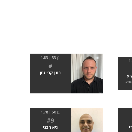
בן 33 | 1.83
#
רונן קרייזמן
יץ
מצע
בן 50 | 1.78
#9
י
גיא רבני