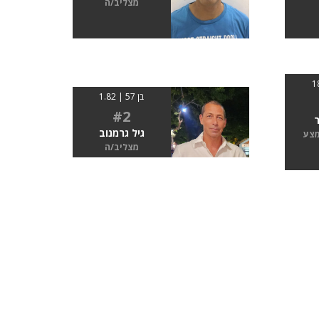
מצליב/ה
בן 57 | 1.82
#2
ר
גיל גרמנוב
מצע
מצליב/ה