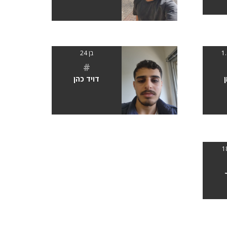
בן 24
#
דויד כהן