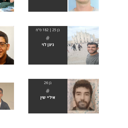
בן 25 | 182 ס"מ
#
ניצן לוי
בן 26
#
איליי שין