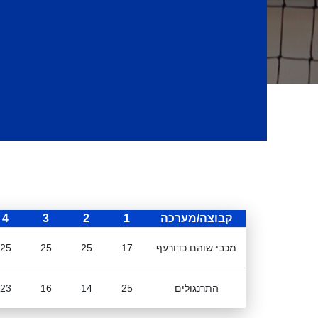
קבוצה/מערכה
1
2
3
4
מכבי שוהם כדורעף
17
25
25
25
התרנגולים
25
14
16
23