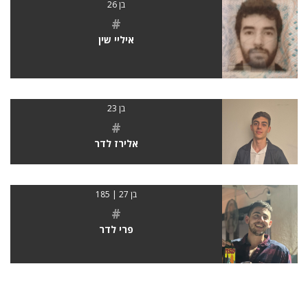
בן 26
#
איליי שין
בן 23
#
אלירז לדר
בן 27 | 185
#
פרי לדר