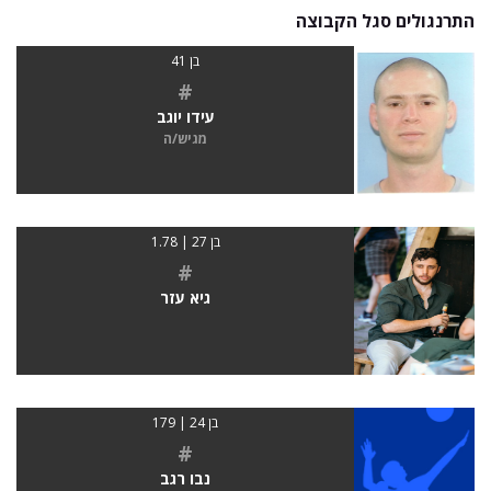
התרנגולים סגל הקבוצה
בן 41
#
עידו יוגב
מגיש/ה
בן 27 | 1.78
#
גיא עזר
בן 24 | 179
#
נבו רגב