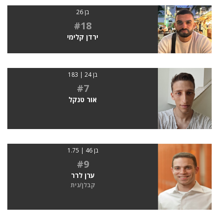
בן 26
#18
ירדן קלימי
בן 24 | 183
#7
אור טנקל
בן 46 | 1.75
#9
ערן לרר
קבלן/נית