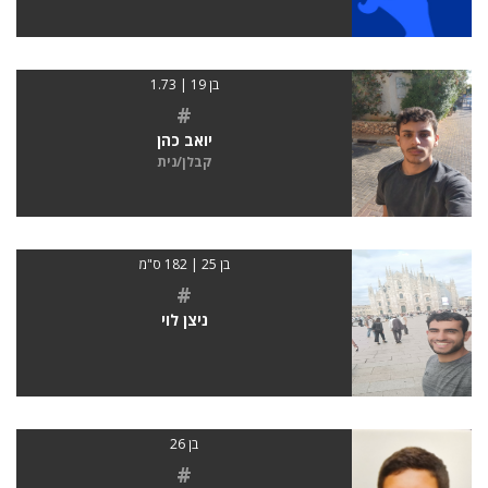
בן 19 | 1.73
#
יואב כהן
קבלן/נית
בן 25 | 182 ס"מ
#
ניצן לוי
בן 26
#