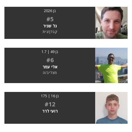
בן 2026
#5
גל שניר
קבלן/נית
בן 49 | 1.7
#6
אלי עמר
מצליב/ה
בן 16 | 175
#12
רועי לרר