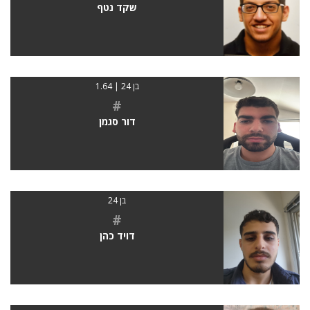
שקד נטף
בן 24 | 1.64
#
דור סגמן
בן 24
#
דויד כהן