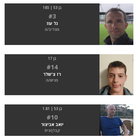
בן 53 | 185
#3
גל עוז
מצליב/ה
בן 17
#14
רז צ'שלר
מגיש/ה
בן 53 | 1.81
#10
יואב אביצור
קבלן/נית