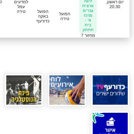
ליגה
ט
יום ראשון,
למדעים
ארצית
20:30
עמל
גברים
הפועל
טירה
הפועל
מרכז
באקה
טירה
א' -
כדורעף
בית
תחתון
מחזור 7