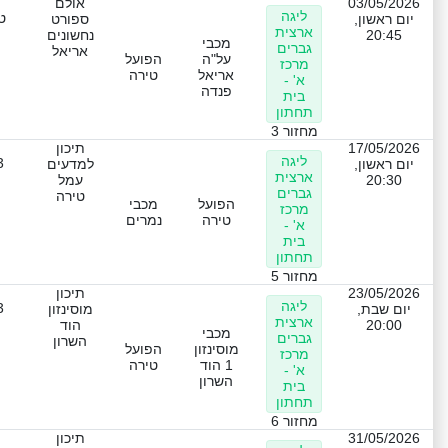
03/05/2026
אולם
ליגה
ט
יום ראשון,
ספורט
ארצית
20:45
נחשונים
מכבי
גברים
אריאל
על"ה
הפועל
מרכז
אריאל
טירה
א' -
פנדה
בית
תחתון
מחזור 3
17/05/2026
תיכון
ליגה
3
יום ראשון,
למדעים
ארצית
20:30
עמל
גברים
טירה
הפועל
מכבי
מרכז
טירה
נמרים
א' -
בית
תחתון
מחזור 5
23/05/2026
תיכון
ליגה
3
יום שבת,
מוסינזון
ארצית
20:00
הוד
מכבי
גברים
השרון
מוסינזון
הפועל
מרכז
1 הוד
טירה
א' -
השרון
בית
תחתון
מחזור 6
31/05/2026
תיכון