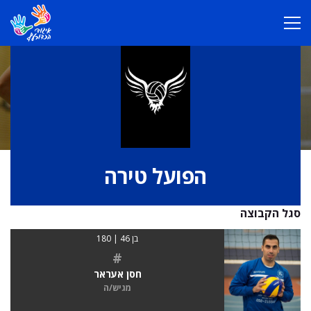
הפועל טירה
סגל הקבוצה
בן 46 | 180
#
חסן אעראר
מגיש/ה