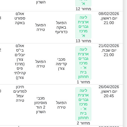
השרון
א'
מחזור 12
08/02/2026
אולם
ליגה
3
יום ראשון,
ספורט
ארצית
21:00
הפועל
באקה
הפועל
גברים
באקה
טירה
מרכז
כדורעף
א'
מחזור 13
21/02/2026
אולם
ליגה
2
יום שבת,
בי"ס
ארצית
21:00
יובלים
גברים
מכבי
צורן
הפועל
מרכז
קדימה
(מרכז
טירה
א' -
צורן
פיס
בית
קהילתי
תחתון
צורן)
מחזור 1
26/04/2026
תיכון
ליגה
0
יום ראשון,
למדעים
ארצית
20:45
עמל
מכבי
גברים
טירה
הפועל
מוסינזון
מרכז
טירה
2 הוד
א' -
השרון
בית
תחתון
מחזור 2