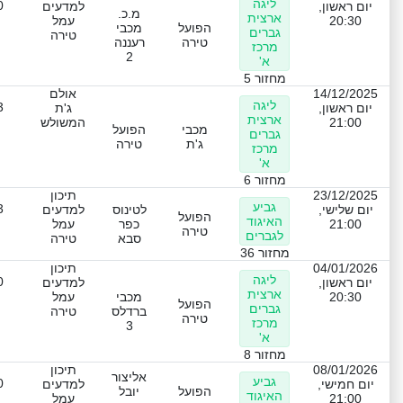
ליגה
0
יום ראשון,
למדעים
מ.כ.
ארצית
20:30
עמל
הפועל
מכבי
גברים
טירה
טירה
רעננה
מרכז
2
א'
מחזור 5
14/12/2025
אולם
ליגה
3
יום ראשון,
ג'ת
ארצית
21:00
המשולש
מכבי
הפועל
גברים
ג'ת
טירה
מרכז
א'
מחזור 6
23/12/2025
תיכון
גביע
3
יום שלישי,
לטינוס
למדעים
הפועל
האיגוד
21:00
כפר
עמל
טירה
לגברים
סבא
טירה
מחזור 36
04/01/2026
תיכון
ליגה
0
יום ראשון,
למדעים
ארצית
20:30
מכבי
עמל
הפועל
גברים
ברדלס
טירה
טירה
מרכז
3
א'
מחזור 8
08/01/2026
תיכון
אליצור
גביע
0
יום חמישי,
למדעים
הפועל
יובל
האיגוד
21:00
עמל