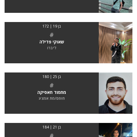
בן 19 | 172
#
שאוקי פדילה
ליברו
בן 25 | 180
#
מחמוד חאסיקה
חוסם/מת אמצע
בן 21 | 184
#