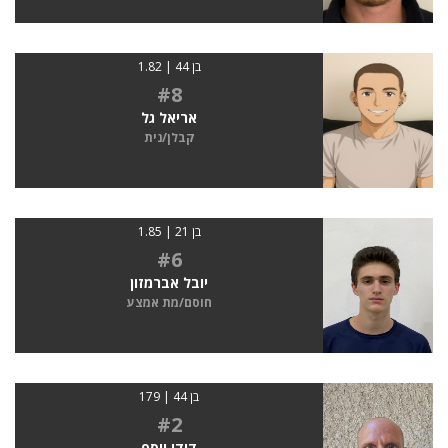
בן 44 | 1.82
#8
אריאל גל
קבלן/נית
בן 21 | 1.85
#6
יובל אברמזון
חוסם/מת אמצע
בן 44 | 179
#2
דודו יוסף