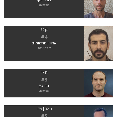
מגיש/ה
בן 39
#4
אדווין גורשומוב
קבלן/נית
בן 39
#3
ניר כץ
מגיש/ה
בן 32 | 179
#5