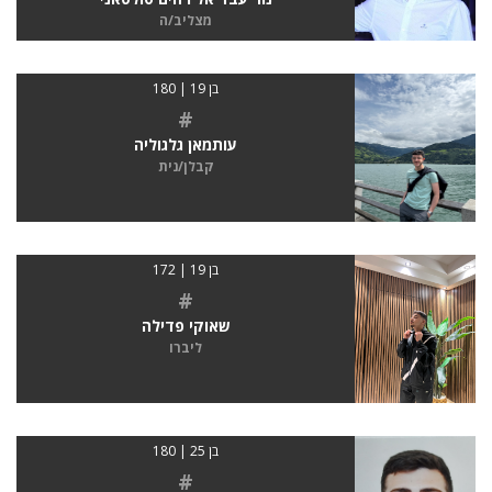
מצליב/ה
בן 19 | 180
#
עותמאן גלגוליה
קבלן/נית
בן 19 | 172
#
שאוקי פדילה
ליברו
בן 25 | 180
#