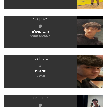
בן 18 | 173
#
נועם מועלם
חוסם/מת אמצע
בן 17 | 172
#
חגי טוויג
מגיש/ה
בן 16 | 1.83
#