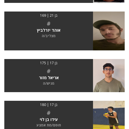
בן 21 | 169
#
אוהד יזרלביץ
מצליב/ה
בן 17 | 175
#
אריאל מזור
מגיש/ה
בן 17 | 180
#
עידו בן לוי
חוסם/מת אמצע