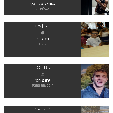
עמנואל שפריצקי
קבלן/נית
בן 17 | 1.85
#
גיא שפר
ליברו
בן 18 | 170
#
ירון צ'רמן
חוסם/מת אמצע
בן 20 | 187