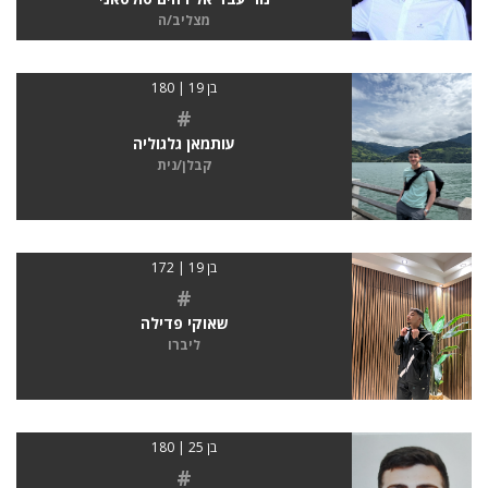
מצליב/ה
בן 19 | 180
#
עותמאן גלגוליה
קבלן/נית
בן 19 | 172
#
שאוקי פדילה
ליברו
בן 25 | 180
#