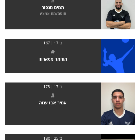
#
תמים מנסור
חוסם/מת אמצע
בן 17 | 167
#
מוחמד מסארוה
בן 17 | 175
#
אמיר אבו עגוה
בן 25 | 180