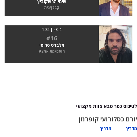
שימי הרשקוביץ
קבלן/נית
בן 43 | 1.82
#16
אלברט סרוסי
חוסם/מת אמצע
לטינוס כפר סבא צוות מקצועי
יורם כסלו
רועי קופרמן
מדריך
מדריך