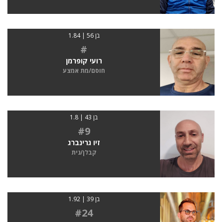
בן 56 | 1.84
#
רועי קופרמן
חוסם/מת אמצע
בן 43 | 1.8
#9
זיו גרינברג
קבלן/נית
בן 39 | 1.92
#24