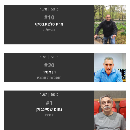
בן 60 | 1.78
#10
מריו סלצינבסקי
מגיש/ה
בן 51 | 1.91
#20
רן אמיר
חוסם/מת אמצע
בן 68 | 1.67
#1
נחום שטיינבוק
ליברו