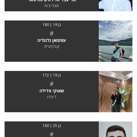
מצליב/ה
בן 19 | 180
#
עותמאן גלגוליה
קבלן/נית
בן 19 | 172
#
שאוקי פדילה
ליברו
בן 25 | 180
#