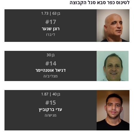
לטינוס כפר סבא סגל הקבוצה
בן 63 | 1.73
#17
רונן שנער
ליברו
בן 30
#14
דניאל אוטנהיימר
מצליב/ה
בן 40 | 1.87
#15
עדי ברקוביץ
מגיש/ה