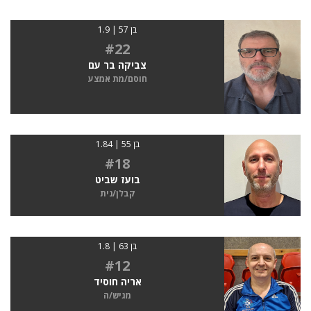
בן 57 | 1.9
#22
צביקה בר עם
חוסם/מת אמצע
בן 55 | 1.84
#18
בועז שביט
קבלן/נית
בן 63 | 1.8
#12
אריה חוסיד
מגיש/ה