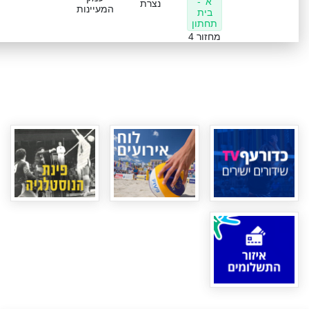
א' -
נצרת
המעיינות
בית
תחתון
מחזור 4