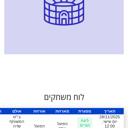
לוח משחקים
תאריך
מסגרת
מארחת
אורחת
אולם
ת
28/11/2025
בי"ס
ליגת
יום שישי,
המשותף
הפועל
נערים
12:00
הפועל
שדה