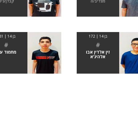
מצליב/ה
קבלן/נית
בן 14 | 172
בן 14 | 181
#
#
זין אלדין אבו
מחמוד על
אלהיג'א