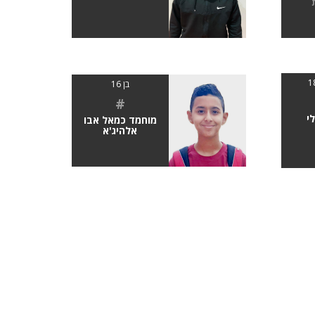
בן 16
#
י
מוחמד כמאל אבו
אלהיג'א