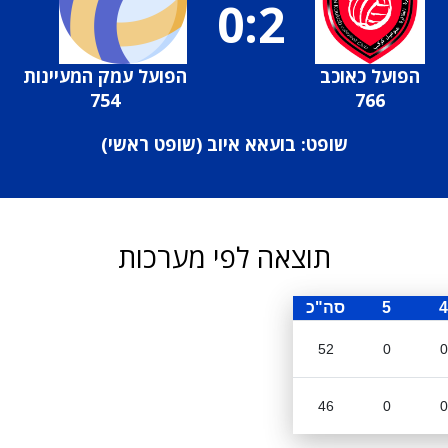
0:2
הפועל כאוכב
הפועל עמק המעיינות
754
766
שופט: בועאא איוב (
שופט ראשי
)
תוצאה לפי מערכות
4
5
סה"כ
52
0
0
46
0
0