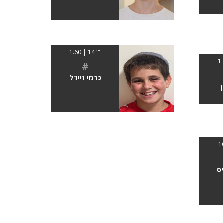
בן 14 | 1.60
#
כרמי זיידל
ס