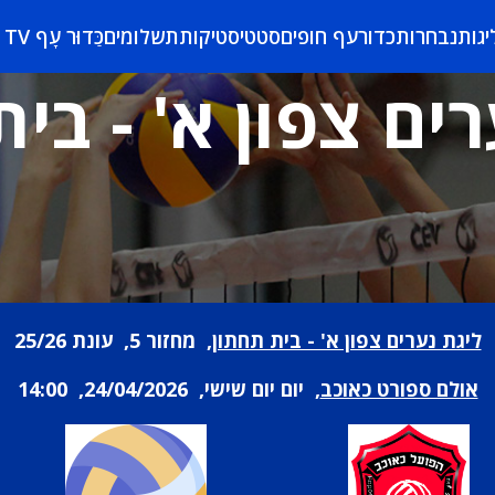
יגות
נבחרות
כדורעף חופים
סטטיסטיקות
תשלומים
כַּדוּר עָף TV
ים צפון א' - בי
ליגת נערים צפון א' - בית תחתון
, מחזור 5, עונת 25/26
אולם ספורט כאוכב
, יום יום שישי, 24/04/2026, 14:00