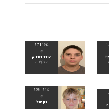
בן 16 | 1.7
#
קל
ענבר רודניק
קבלן/נית
בן 14 | 1.58
#
רון יובל
ס