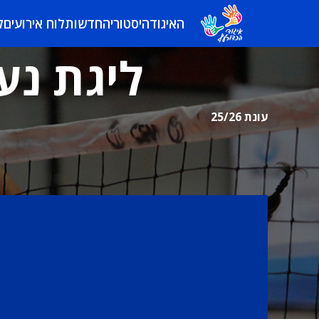
האיגוד
היסטוריה
חדשות
לוח אירועים
ל
ליגת נער
עונת 25/26