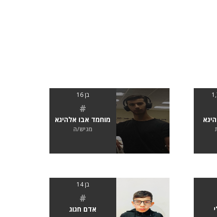
בן 16
#
היגא
מוחמד אבו אלהיגא
מגיש/ה
בן 14
#
י
אדם חגוג