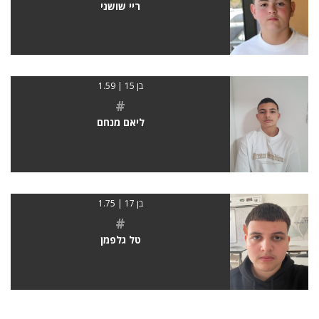
ריי שושני
בן 15 | 1.59
#
ליאם מנחם
בן 17 | 1.75
#
טל גלפמן