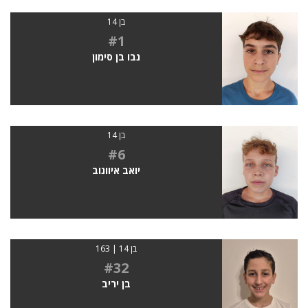
בן 14
#1
נבו בן סימון
בן 14
#6
יואב איוונוב
בן 14 | 163
#32
בן יריב