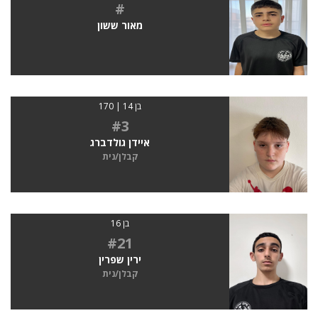
#
מאור ששון
בן 14 | 170
#3
איידן גולדברג
קבלן/נית
בן 16
#21
ירין שפרין
קבלן/נית