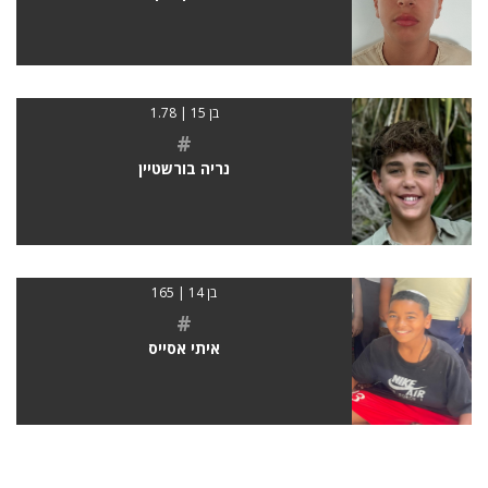
בן 15 | 1.78
#
נריה בורשטיין
בן 14 | 165
#
איתי אסייס