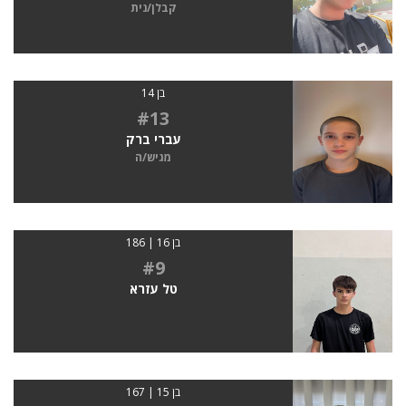
קבלן/נית
בן 14
#13
עברי ברק
מגיש/ה
בן 16 | 186
#9
טל עזרא
בן 15 | 167