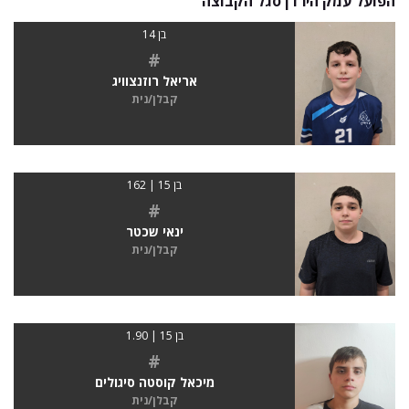
הפועל עמק הירדן סגל הקבוצה
בן 14
#
אריאל רוזנצוויג
קבלן/נית
בן 15 | 162
#
ינאי שכטר
קבלן/נית
בן 15 | 1.90
#
מיכאל קוסטה סיגולים
קבלן/נית