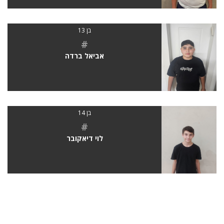
בן 13
#
אביאל ברדה
בן 14
#
לוי דיאקובר