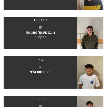
בן 14 | 1.7
#
נועם מיכאל פוזניאק
קבלן/נית
בן 14
#
הלל נחום הלוי
בן 13 | 153
#