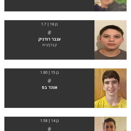
בן 16 | 1.7
#
ענבר רודניק
קבלן/נית
בן 15 | 1.80
#
אוהד בס
בן 14 | 1.58
#