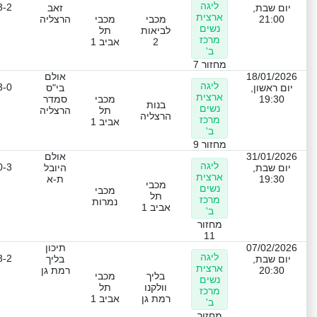
ליגה
3-2
יום שבת,
זאב
ארצית
21:00
מכבי
מכבי
הרצליה
נשים
לביאות
תל
מרכז
2
אביב 1
ב'
מחזור 7
18/01/2026
אולם
ליגה
3-0
יום ראשון,
בי"ס
ארצית
19:30
מכבי
סמדר
בנות
נשים
תל
הרצליה
הרצליה
מרכז
אביב 1
ב'
מחזור 9
31/01/2026
אולם
ליגה
0-3
יום שבת,
היובל
ארצית
19:30
ת-א
מכבי
נשים
מכבי
תל
מרכז
נמרות
אביב 1
ב'
מחזור
11
07/02/2026
תיכון
ליגה
3-2
יום שבת,
בליך
ארצית
20:30
רמת גן
בליך
מכבי
נשים
וולקנו
תל
מרכז
רמת גן
אביב 1
ב'
מחזור