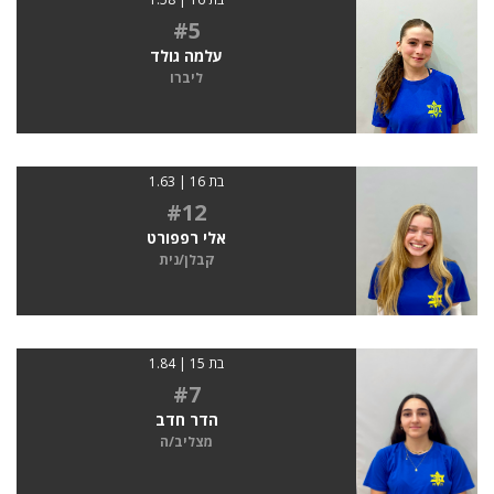
#5
עלמה גולד
ליברו
בת 16 | 1.63
#12
אלי רפפורט
קבלן/נית
בת 15 | 1.84
#7
הדר חדב
מצליב/ה