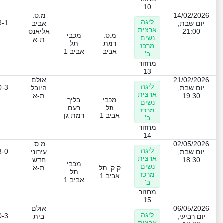
10
14/02/2026
מ.ס.
ליגה
3-1
יום שבת,
אביב
ארצית
21:00
אליאנס
מ.ס.
מכבי
נשים
ת-א
רמת
תל
מרכז
אביב
אביב 1
ב'
מחזור
13
21/02/2026
אולם
ליגה
0-3
יום שבת,
היובל
ארצית
19:30
ת-א
מכבי
בליך
נשים
תל
רעם
מרכז
אביב 1
רמת גן
ב'
מחזור
14
02/05/2026
מ.ס.
ליגה
3-0
יום שבת,
עירוני
ארצית
18:30
חדש
מכבי
נשים
ק.ק. תל
ת-א
תל
מרכז
אביב 1
אביב 1
ב'
מחזור
15
06/05/2026
אולם
ליגה
0-3
יום רביעי,
בית
ארצית