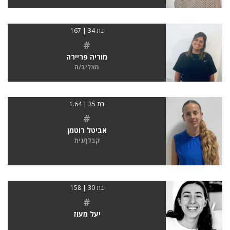
בת 34 | 167
#
מוריה פריירה
מצליב/ה
בת 35 | 1.64
#
אביטל רוטמן
קבלן/נית
בת 30 | 158
#
יעל מעוז