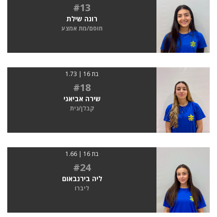
#13
רונה שילת
חוסם/מת אמצע
בת 16 | 1.73
#18
שירה אביאני
קבלן/נית
בת 16 | 1.66
#24
ליה בירנבאום
ליברו