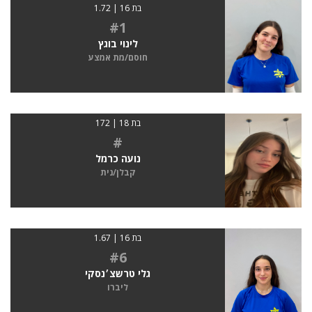
בת 16 | 1.72
#1
לינוי בוגץ
חוסם/מת אמצע
בת 18 | 172
#
נועה כרמל
קבלן/נית
בת 16 | 1.67
#6
גלי טרשצ׳נסקי
ליברו