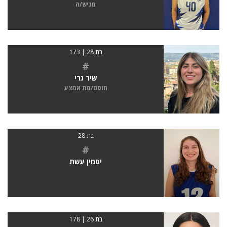
מגיש/ה
בת 28 | 173
#
שיר גרי
חוסם/מת אמצע
בת 28
#
יסמין עשת
בת 26 | 178