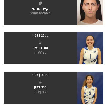
#
קיילי מרימי
חוסם/מת אמצע
בת 25 | 1.64
#
אור נוריאל
קבלן/נית
בת 37 | 1.68
#
מגל רצון
קבלן/נית