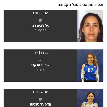
מ.ס. רמת אביב סגל הקבוצה
בת 40 | 170
#
גיל לביא דגן
קבלן/נית
בת 51 | 1.67
#
אירית אנקרי
ליברו
בת 40 | 162
#
הדס רוזנשטוק