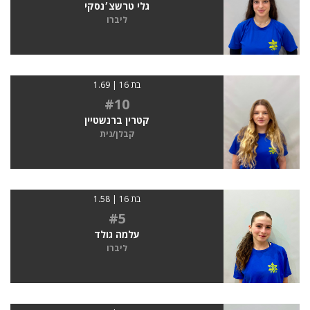
גלי טרשצ׳נסקי
ליברו
בת 16 | 1.69
#10
קטרין ברנשטיין
קבלן/נית
בת 16 | 1.58
#5
עלמה גולד
ליברו