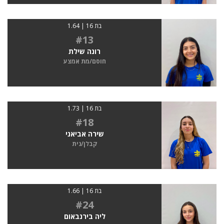
בת 16 | 1.64
#13
רונה שילת
חוסם/מת אמצע
בת 16 | 1.73
#18
שירה אביאני
קבלן/נית
בת 16 | 1.66
#24
ליה בירנבאום