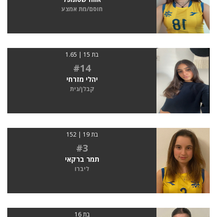
חוסם/מת אמצע
בת 15 | 1.65
#14
יהלי מזרחי
קבלן/נית
בת 19 | 152
#3
תמר ברקאי
ליברו
בת 16