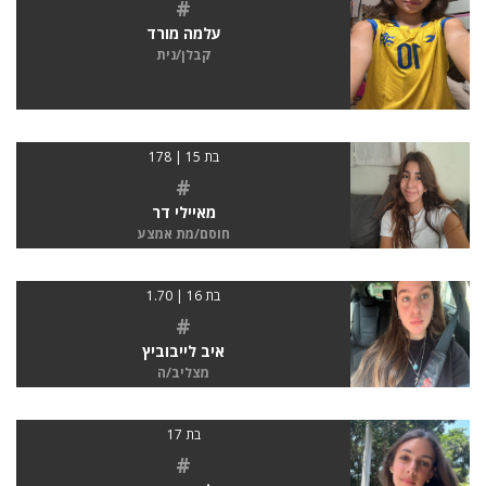
#
עלמה מורד
קבלן/נית
בת 15 | 178
#
מאיילי דר
חוסם/מת אמצע
בת 16 | 1.70
#
איב לייבוביץ
מצליב/ה
בת 17
#