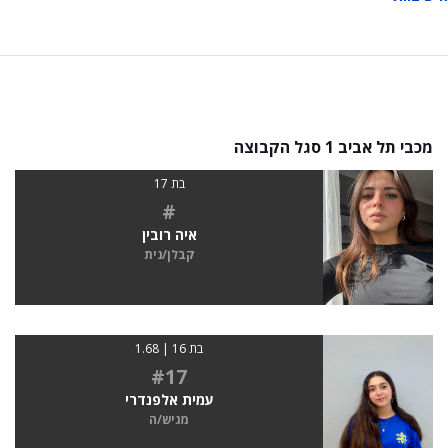
מכבי תל אביב 1 סגל הקבוצה
בת 17
#
איה רובין
קבלן/נית
בת 16 | 1.68
#17
עמית אלפנדרי
מגיש/ה