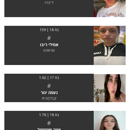
ליברו
בת 18 | 159
#
אמילי ריבו
מגיש/ה
בת 17 | 1.62
#
נעמה יגור
קבלן/נית
בת 18 | 1.76
#
אווה שטומפל