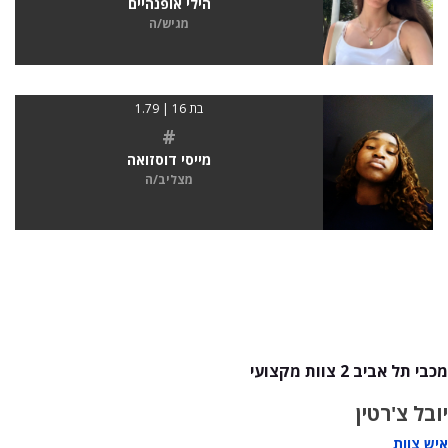
הילי אופנהיים
מגיש/ה
בת 16 | 1.79
#
מייסי דוסזואה
מצליב/ה
מכבי תל אביב 2 צוות מקצועי
יובל צ'רטין
איש צוות