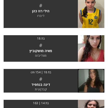
#
הילי רוז כהן
ליברו
בת 18
#
מאיה מושקוביץ
מצליב/ה
בת 18 | 154 cm
#
דינה בנחפיד
קבלן/נית
בת 14 | 163