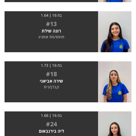
בת 16 | 1.64
#13
רונה שילת
חוסם/מת אמצע
בת 16 | 1.73
#18
שירה אביאני
קבלן/נית
בת 16 | 1.66
#24
ליה בירנבאום