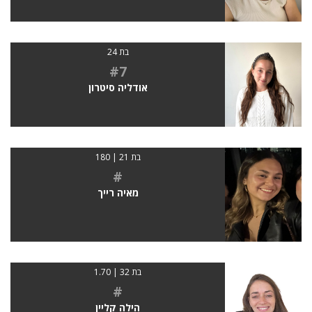
בת 24
#7
אודליה סיטרון
בת 21 | 180
#
מאיה רייך
בת 32 | 1.70
#
הילה קליין