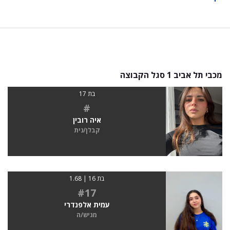
מכבי תל אביב 1 סגל הקבוצה
בת 17
#
איה רובין
קבלן/נית
בת 16 | 1.68
#17
עמית אלפנדרי
מגיש/ה