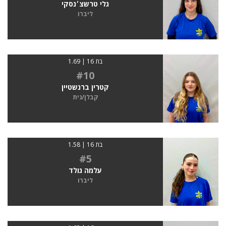
גלי טרשצ׳נסקי
ליברו
בת 16 | 1.69
#10
קטרין ברנשטיין
קבלן/נית
בת 16 | 1.58
#5
עלמה גולד
ליברו