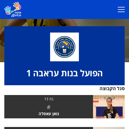
הפועל בנות עראבה 1
סגל הקבוצה
בת 13
#
גואן עאסלה