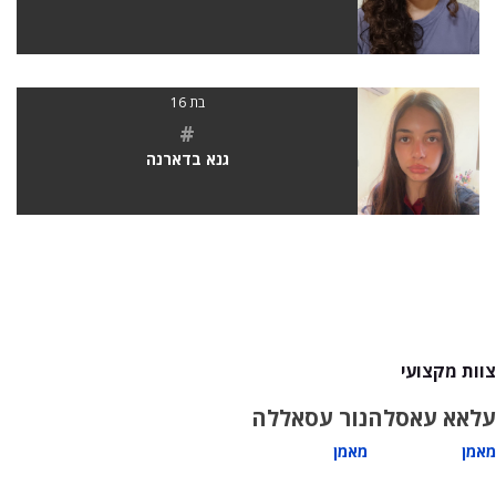
בת 16
#
גנא בדארנה
צוות מקצועי
עלאא עאסלה
נור עסאללה
מאמן
מאמן