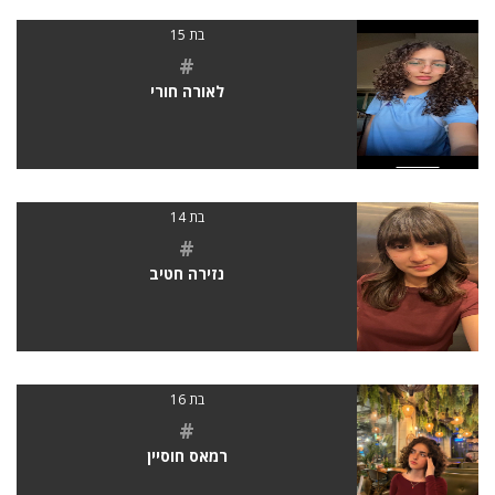
בת 15
#
לאורה חורי
בת 14
#
נזירה חטיב
בת 16
#
רמאס חוסיין