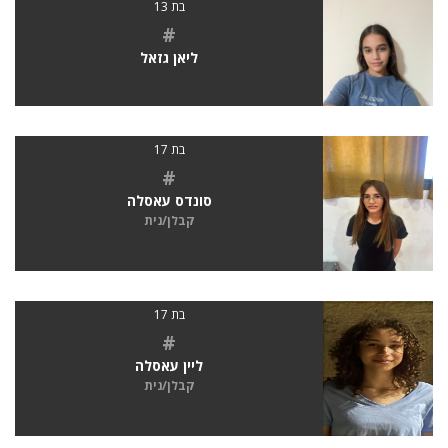
בת 13
#
ליאן גזאל
בת 17
#
סונדס עאסלה
קבלן/נית
בת 17
#
ליין עאסלה
קבלן/נית