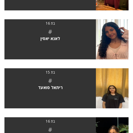
בת 16
#
לאנא יאסין
בת 15
#
ריתאל סואעד
בת 16
#