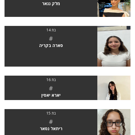
מלק נגאר
בת 14
#
סארה בקריה
בת 16
#
יארא יאסין
בת 15
#
ריתאל נסאר