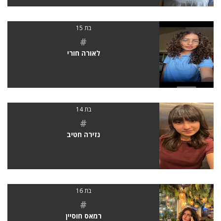
בת 15
#
לאורה חורי
בת 14
#
נזירה חטיב
בת 16
#
רמאס חוסיין