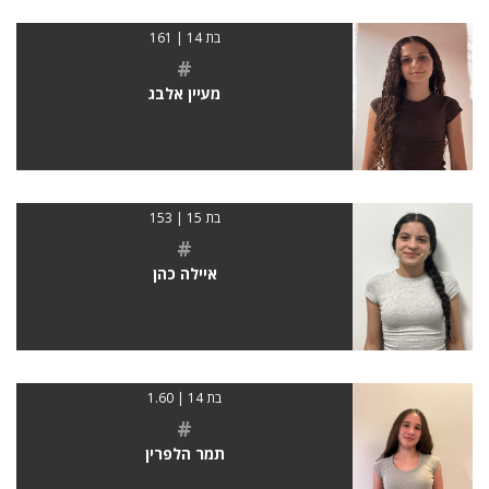
בת 14 | 161
#
מעיין אלבג
בת 15 | 153
#
איילה כהן
בת 14 | 1.60
#
תמר הלפרין