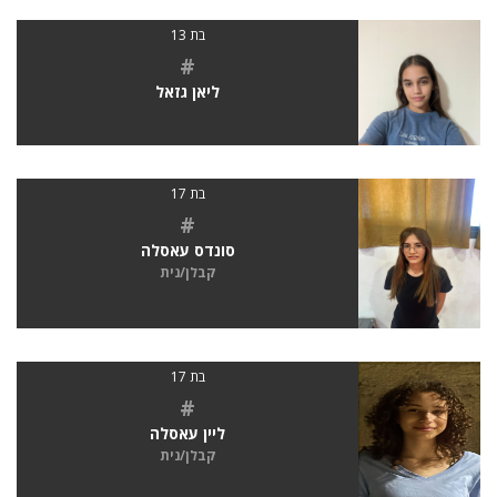
בת 13
#
ליאן גזאל
בת 17
#
סונדס עאסלה
קבלן/נית
בת 17
#
ליין עאסלה
קבלן/נית