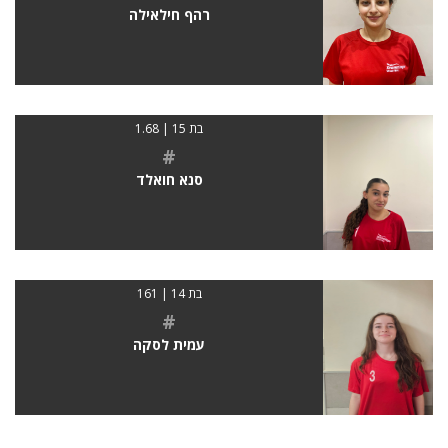
רהף חילאילה
בת 15 | 1.68
#
סנא חואלד
בת 14 | 161
#
עמית לסקה