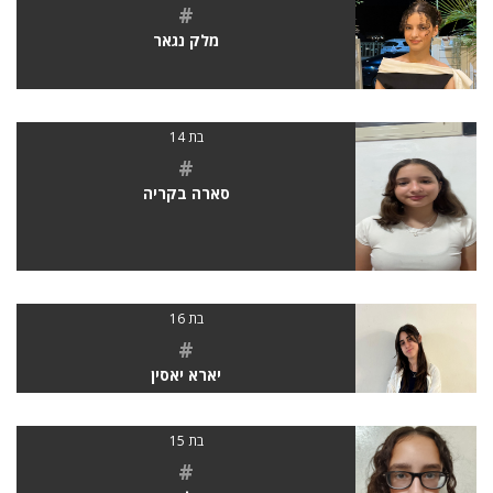
#
מלק נגאר
בת 14
#
סארה בקריה
בת 16
#
יארא יאסין
בת 15
#