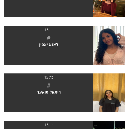
בת 16
#
לאנא יאסין
בת 15
#
ריתאל סואעד
בת 16