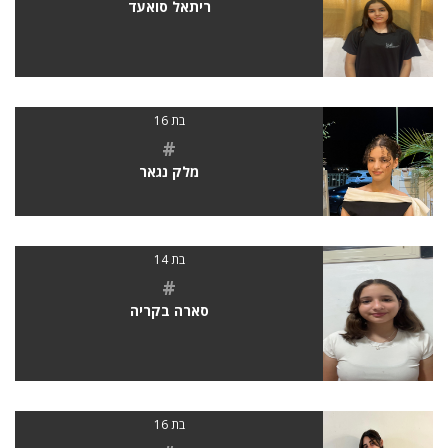
ריתאל סואעד
בת 16
#
מלק נגאר
בת 14
#
סארה בקריה
בת 16