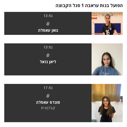
הפועל בנות עראבה 1 סגל הקבוצה
בת 13
#
גואן עאסלה
בת 13
#
ליאן גזאל
בת 17
#
סונדס עאסלה
קבלן/נית