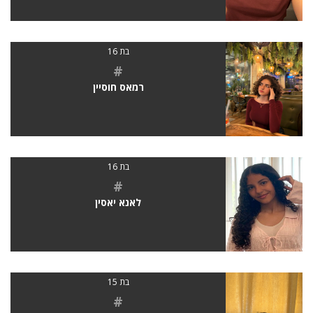
בת 16
#
רמאס חוסיין
בת 16
#
לאנא יאסין
בת 15
#