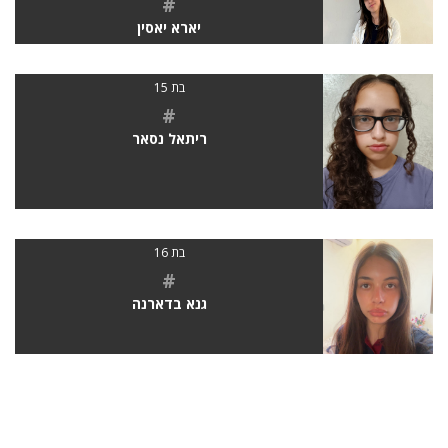
#
יארא יאסין
בת 15
#
ריתאל נסאר
בת 16
#
גנא בדארנה