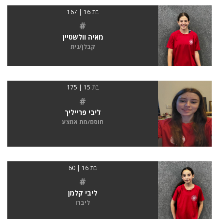
בת 16 | 167
#
מאיה וולשטיין
קבלן/נית
בת 15 | 175
#
ליבי פרייליך
חוסם/מת אמצע
בת 16 | 60
#
ליבי קלמן
ליברו