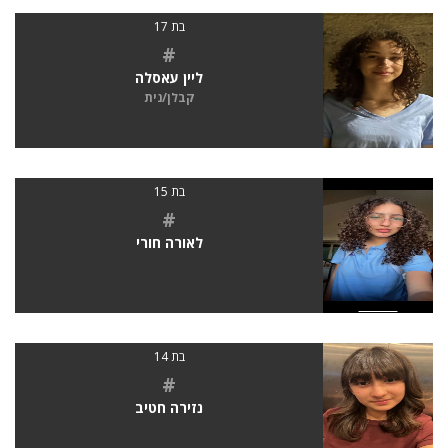
בת 17
#
ליין עאסלה
קבלן/נית
בת 15
#
לאורה חורי
בת 14
#
נזירה חטיב