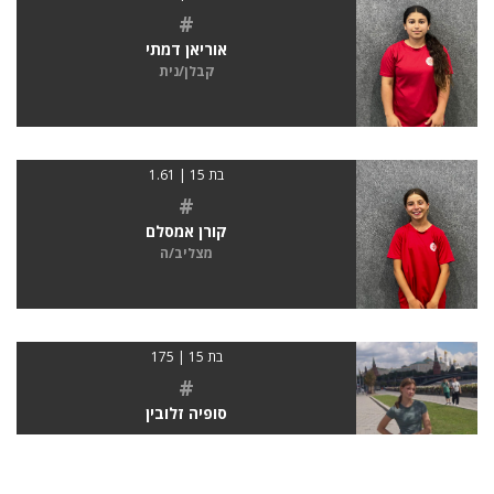
#
אוריאן דמתי
קבלן/נית
בת 15 | 1.61
#
קורן אמסלם
מצליב/ה
בת 15 | 175
#
סופיה זלובין