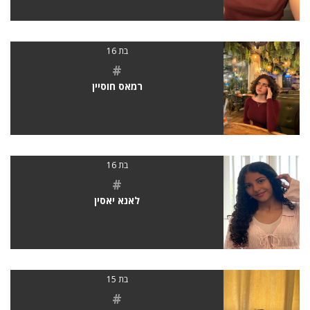
בת 16
#
רמאס חוסיין
בת 16
#
לאנא יאסין
בת 15
#