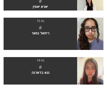
#
יארא יאסין
בת 15
#
ריתאל נסאר
בת 16
#
גנא בדארנה