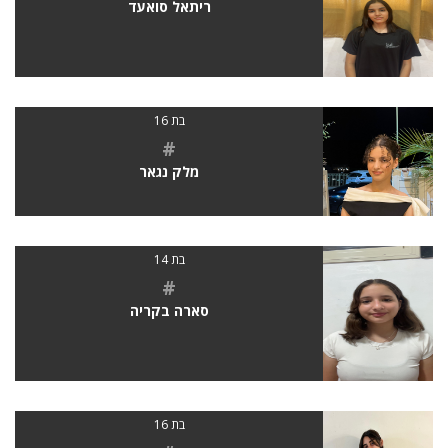
ריתאל סואעד
בת 16
#
מלק נגאר
בת 14
#
סארה בקריה
בת 16