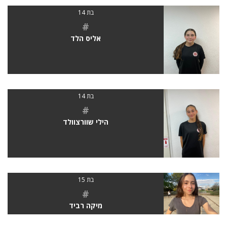
בת 14
#
אליס הלד
בת 14
#
הילי שוורצוולד
בת 15
#
מיקה רביד