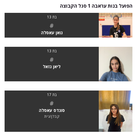
הפועל בנות עראבה 1 סגל הקבוצה
בת 13
#
גואן עאסלה
בת 13
#
ליאן גזאל
בת 17
#
סונדס עאסלה
קבלן/נית