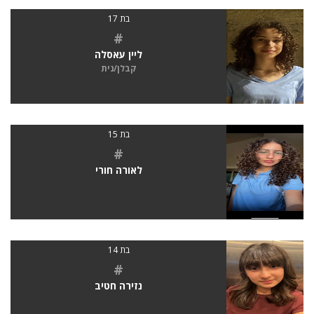
בת 17
#
ליין עאסלה
קבלן/נית
בת 15
#
לאורה חורי
בת 14
#
נזירה חטיב