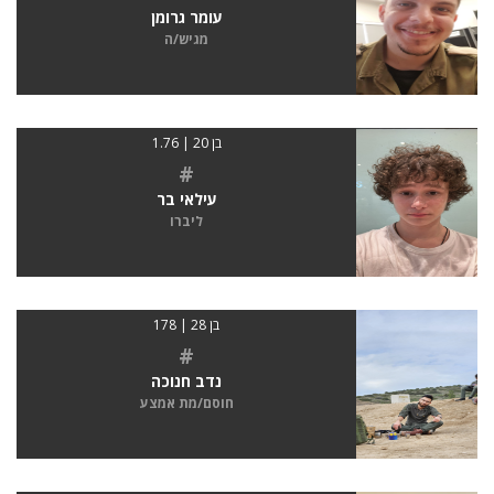
עומר גרומן
מגיש/ה
בן 20 | 1.76
#
עילאי בר
ליברו
בן 28 | 178
#
נדב חנוכה
חוסם/מת אמצע