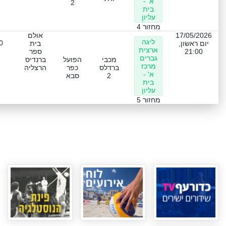
א' -
2
בית
עליון
מחזור 4
17/05/2026
אולם
ליגה
0
יום ראשון,
בית
ארצית
21:00
ספר
גברים
מכבי
הפועל
ברנדיס
מרכז
ברדלס
כפר
הרצליה
א' -
2
סבא
בית
עליון
מחזור 5