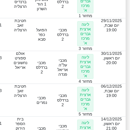
גברים
ברדלס
ברנדיס
1 הוד
מרכז
2
הרצליה
השרון
א'
מחזור 1
29/11/2025
חטיבת
ליגה
1
יום שבת,
זאב
ארצית
19:00
מכבי
הפועל
הרצליה
גברים
ברדלס
כפר
מרכז
2
סבא
א'
מחזור 3
30/11/2025
אולם
ליגה
3
יום ראשון,
ספורט
מכבי
ארצית
20:00
מכבי
נחשונים
על"ה
גברים
ברדלס
אריאל
אריאל
מרכז
2
פנדה
א'
מחזור 4
06/12/2025
חטיבת
ליגה
3
יום שבת,
זאב
ארצית
19:00
מכבי
הרצליה
מכבי
גברים
ברדלס
נמרים
מרכז
2
א'
מחזור 5
14/12/2025
בית
ליגה
1
יום ראשון,
הספר
מכבי
ארצית
21:00
מכבי
הירוק