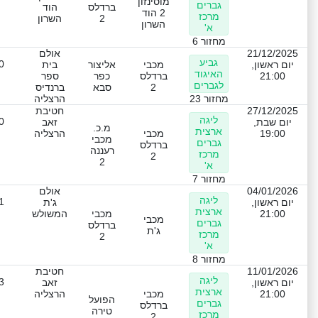
מוסינזון
גברים
ברדלס
הוד
2 הוד
מרכז
2
השרון
השרון
א'
מחזור 6
21/12/2025
אולם
גביע
0
יום ראשון,
מכבי
אליצור
בית
האיגוד
21:00
ברדלס
כפר
ספר
לגברים
2
סבא
ברנדיס
מחזור 23
הרצליה
27/12/2025
חטיבת
ליגה
0
יום שבת,
זאב
מ.כ.
ארצית
19:00
מכבי
הרצליה
מכבי
גברים
ברדלס
רעננה
מרכז
2
2
א'
מחזור 7
04/01/2026
אולם
ליגה
1
יום ראשון,
ג'ת
ארצית
21:00
מכבי
המשולש
מכבי
גברים
ברדלס
ג'ת
מרכז
2
א'
מחזור 8
11/01/2026
חטיבת
ליגה
3
יום ראשון,
זאב
ארצית
21:00
מכבי
הרצליה
הפועל
גברים
ברדלס
טירה
מרכז
2