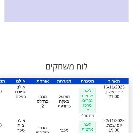
לוח משחקים
תאריך
מסגרת
מארחת
אורחת
אולם
תו
16/11/2025
אולם
ליגה
0
יום ראשון,
ספורט
ארצית
21:00
הפועל
מכבי
באקה
גברים
באקה
ברדלס
מרכז
כדורעף
2
א'
מחזור 2
22/11/2025
אולם
ליגה
3
יום שבת,
בית
מכבי
ארצית
19:00
מכבי
ספר
מוסינזון