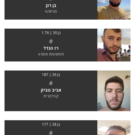
בן רנן
מגיש/ה
בן 30 | 1.76
#
רז הנדל
חוסם/מת אמצע
בן 26 | 187
#
אביב נוביק
קבלן/נית
בן 28 | 177
#