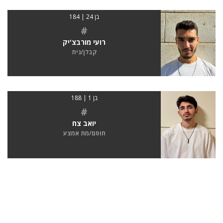
בן 24 | 184
#
רועי מורבצ'יק
קבלן/נית
בן 1 | 188
#
יואב צח
חוסם/מת אמצע