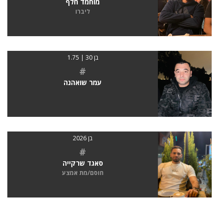
מוחמד חלף
ליברו
בן 30 | 1.75
#
עמר שואהנה
בן 2026
#
סאגד שרקייה
חוסם/מת אמצע