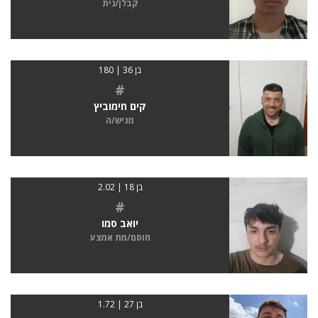
קבלן/נית
בן 36 | 180
#
קים חימוביץ
מגיש/ה
בן 18 | 2.02
#
יואב סמו
חוסם/מת אמצע
בן 27 | 1.72