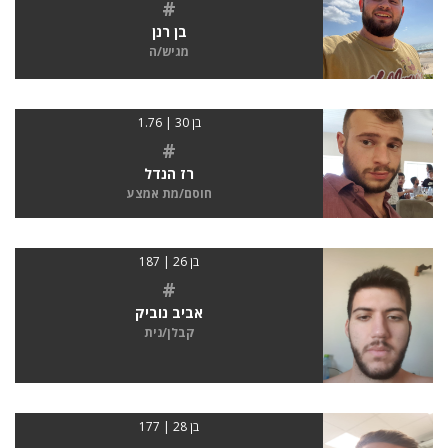
#
בן רנן
מגיש/ה
בן 30 | 1.76
#
רז הנדל
חוסם/מת אמצע
בן 26 | 187
#
אביב נוביק
קבלן/נית
בן 28 | 177