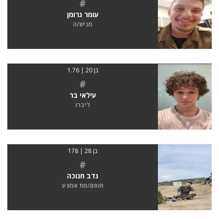
#
עומר גרומן
מגיש/ה
בן 20 | 1.76
#
עילאי בר
ליברו
בן 28 | 178
#
נדב חנוכה
חוסם/מת אמצע