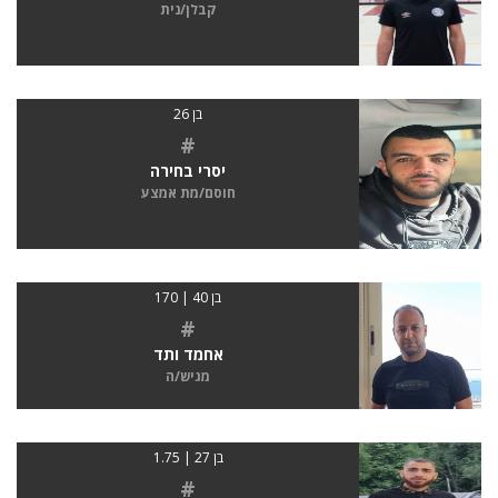
קבלן/נית
בן 26
#
יסרי בחירה
חוסם/מת אמצע
בן 40 | 170
#
אחמד ותד
מגיש/ה
בן 27 | 1.75
#