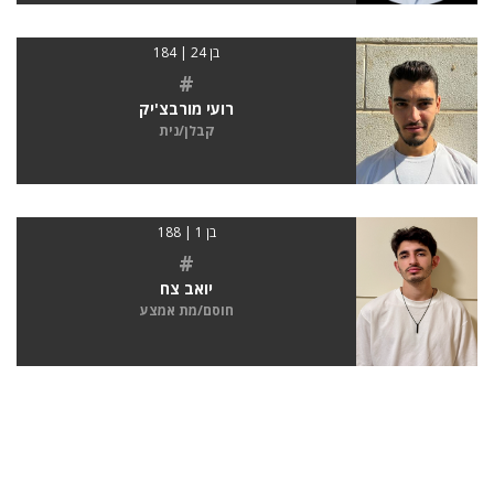
בן 24 | 184
#
רועי מורבצ'יק
קבלן/נית
בן 1 | 188
#
יואב צח
חוסם/מת אמצע