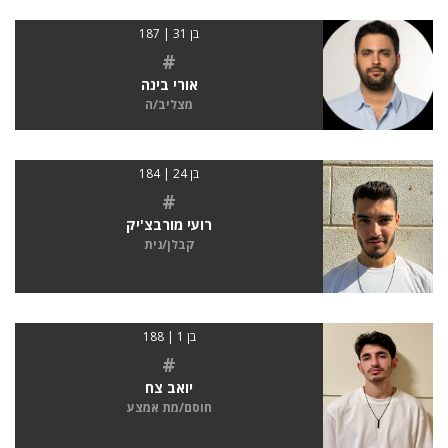
בן 31 | 187
#
אורי בינה
מצליב/ה
בן 24 | 184
#
רועי מורבצ'יק
קבלן/נית
בן 1 | 188
#
יואב צח
חוסם/מת אמצע