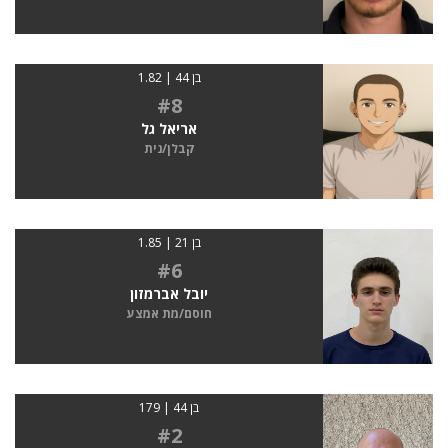
בן 44 | 1.82
#8
אריאל גל
קבלן/נית
בן 21 | 1.85
#6
יובל אברמזון
חוסם/מת אמצע
בן 44 | 179
#2