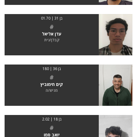
בן 31 | 01.70
#
עדן אליאל
קבלן/נית
בן 36 | 180
#
קים חימוביץ
מגיש/ה
בן 18 | 2.02
#
יואב סמו