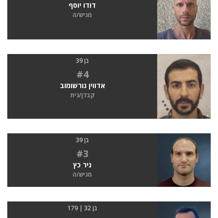
דודו יוסף
מגיש/ה
בן 39
#4
אדווין גורשומוב
קבלן/נית
בן 39
#3
ניר כץ
מגיש/ה
בן 32 | 179