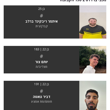
בן 25
#
איתמר ריבקינד ברלב
קבלן/נית
בן 22 | 183
#
יותם צור
מצליב/ה
בן 22 | 191
#
דביר גואטה
חוסם/מת אמצע