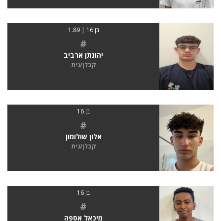
בן 16 | 1.89
#
יהונתן ארביב
קבלן/נית
בן 16
#
אלון שולומון
קבלן/נית
בן 16
#
מיכאל אספה