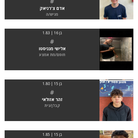
#
אדם צ'רניאק
מגיש/ה
בן 16 | 1.83
#
אלישי מנגיסטו
חוסם/מת אמצע
בן 15 | 1.80
#
זהר אזולאי
קבלן/נית
בן 15 | 1.85