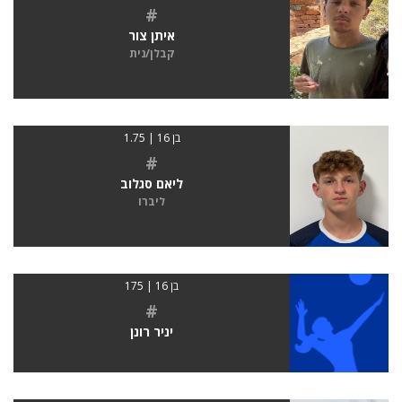
#
איתן צור
קבלן/נית
בן 16 | 1.75
#
ליאם סגלוב
ליברו
בן 16 | 175
#
יניר רונן