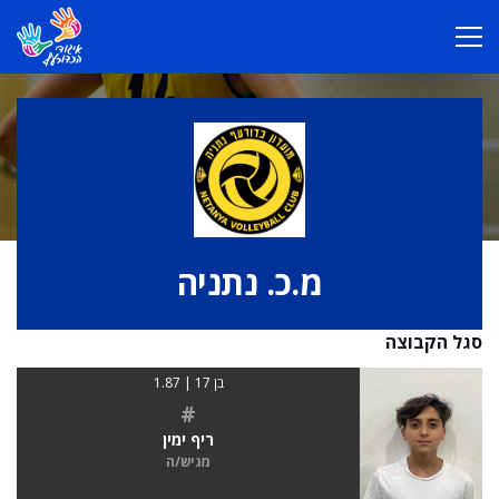
מ.כ. נתניה
סגל הקבוצה
בן 17 | 1.87
#
ריף ימין
מגיש/ה