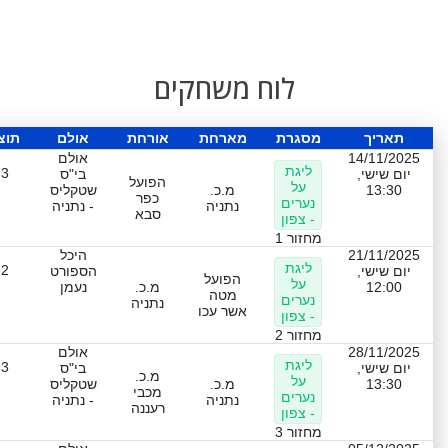
לוח משחקים
תאריך
מסגרת
מארחת
אורחת
אולם
תוצ
14/11/2025
אולם
ליגת
-3
יום שישי,
בי"ס
הפועל
על
13:30
מ.כ.
שטקליס
כפר
נערים
נתניה
- נתניה
סבא
- צפון
מחזור 1
21/11/2025
היכל
ליגת
-2
יום שישי,
הספורט
הפועל
על
12:00
מ.כ.
נעמן
מטה
נערים
נתניה
אשר עכו
- צפון
מחזור 2
28/11/2025
אולם
ליגת
-3
יום שישי,
בי"ס
מ.כ.
על
13:30
מ.כ.
שטקליס
מכבי
נערים
נתניה
- נתניה
רעננה
- צפון
מחזור 3