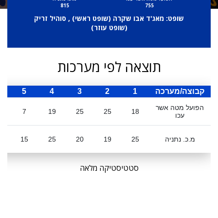
815
755
שופט: מאג'ד אבו שקרה (
שופט ראשי
) , סוהיל זריק
(
שופט עוזר
)
תוצאה לפי מערכות
קבוצה/מערכה
1
2
3
4
5
ס
הפועל מטה אשר
7
19
25
25
18
עכו
מ.כ. נתניה
25
19
20
25
15
4
סטטיסטיקה מלאה