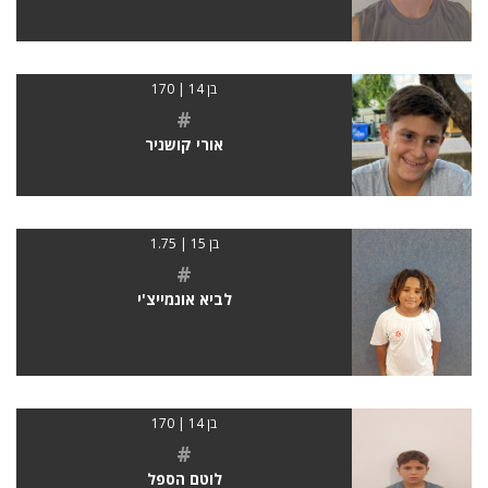
בן 14 | 170
#
אורי קושניר
בן 15 | 1.75
#
לביא אונמייצ'י
בן 14 | 170
#
לוטם הספל