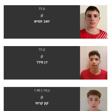
בן 15
#
יואב חמיש
בן 15
#
דן מילר
בן 16 | 1.90
#
קון קרוח