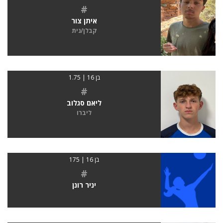
#
איתן צור
קבלן/נית
בן 16 | 1.75
#
ליאם סגלוב
ליברו
בן 16 | 175
#
יניר רונן