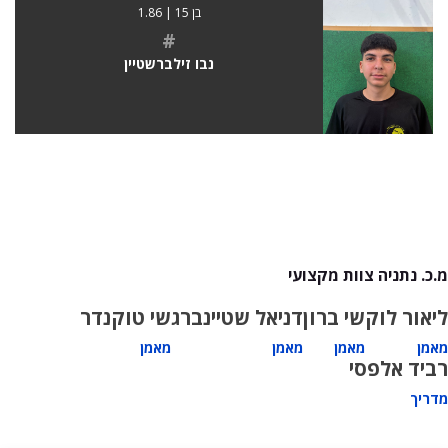
בן 15 | 1.86
#
נבו זילברשטיין
מ.כ. נתניה צוות מקצועי
ליאור לוק
שי ברון
דניאל שטיינברג
שי טוקנדר
מאמן
מאמן
מאמן
מאמן
רביד אלפסי
מדריך