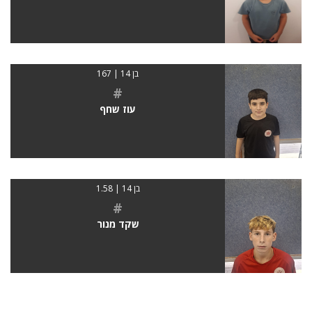
בן 14 | 167
#
עוז שחף
בן 14 | 1.58
#
שקד מנור