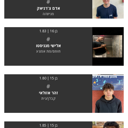
#
אדם צ'רניאק
מגיש/ה
בן 16 | 1.83
#
אלישי מנגיסטו
חוסם/מת אמצע
בן 15 | 1.80
#
זהר אזולאי
קבלן/נית
בן 15 | 1.85