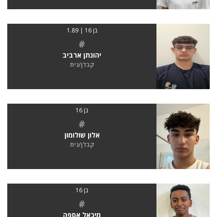
בן 16 | 1.89
#
יהונתן ארביב
קבלן/נית
בן 16
#
אלון שולומון
קבלן/נית
בן 16
#
מיכאל אספה