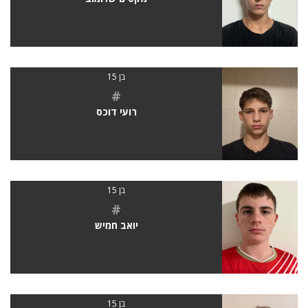
בן 15
#
רועי דוכס
בן 15
#
יואב חמיש
בן 15