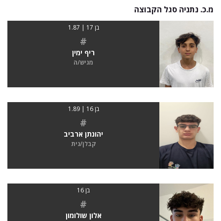
מ.כ. נתניה סגל הקבוצה
בן 17 | 1.87
#
ריף ימין
מגיש/ה
בן 16 | 1.89
#
יהונתן ארביב
קבלן/נית
בן 16
#
אלון שולומון