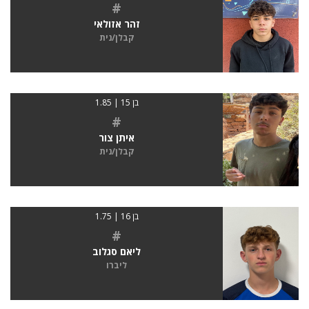
#
זהר אזולאי
קבלן/נית
בן 15 | 1.85
#
איתן צור
קבלן/נית
בן 16 | 1.75
#
ליאם סגלוב
ליברו