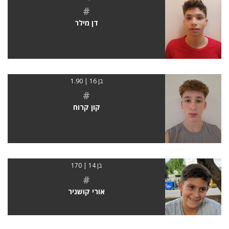
#
דן מילר
בן 16 | 1.90
#
קון קרוח
בן 14 | 170
#
אורי קושניר