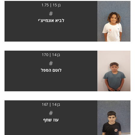
בן 15 | 1.75
#
לביא אונמייצ'י
בן 14 | 170
#
לוטם הספל
בן 14 | 167
#
עוז שחף