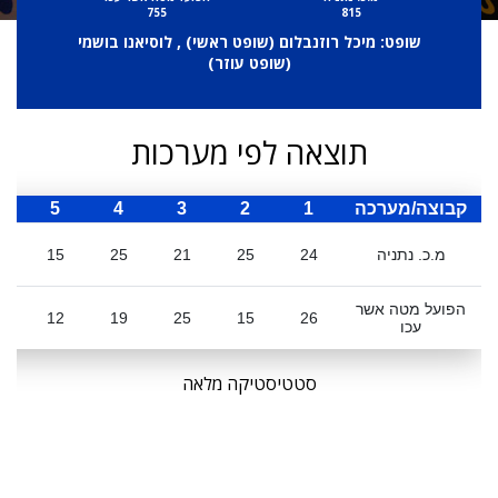
755
815
שופט: מיכל רוזנבלום (
שופט ראשי
) , לוסיאנו בושמי
(
שופט עוזר
)
תוצאה לפי מערכות
קבוצה/מערכה
1
2
3
4
5
ס
מ.כ. נתניה
24
25
21
25
15
0
הפועל מטה אשר
12
19
25
15
26
עכו
סטטיסטיקה מלאה