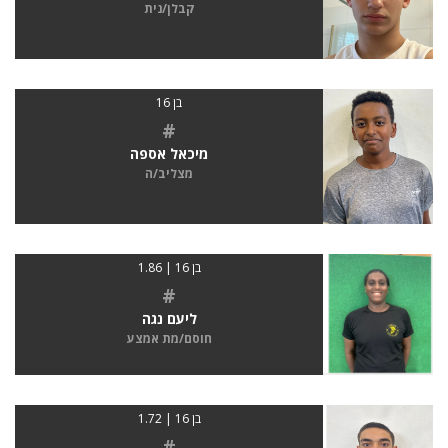
קבלן/נית
בן 16
#
מיכאל אספה
מצליב/ה
בן 16 | 1.86
#
ליעם נגה
חוסם/מת אמצע
בן 16 | 1.72
#