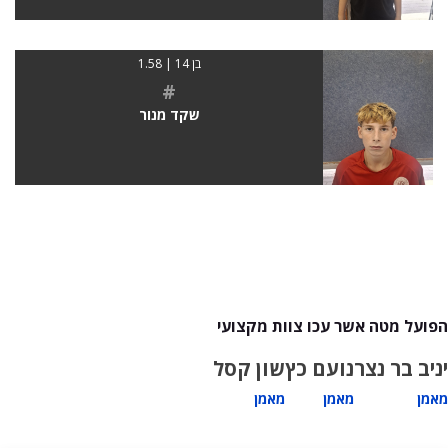
בן 14 | 1.58
#
שקד מנור
הפועל מטה אשר עכו צוות מקצועי
יניב בר נצר
נועם כץ
שון קסל
מאמן
מאמן
מאמן